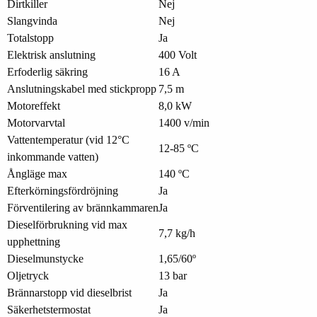
Dirtkiller
Nej
Slangvinda
Nej
Totalstopp
Ja
Elektrisk anslutning
400 Volt
Erfoderlig säkring
16 A
Anslutningskabel med stickpropp
7,5 m
Motoreffekt
8,0 kW
Motorvarvtal
1400 v/min
Vattentemperatur (vid 12°C
12-85 ºC
inkommande vatten)
Ångläge max
140 ºC
Efterkörningsfördröjning
Ja
Förventilering av brännkammaren
Ja
Dieselförbrukning vid max
7,7 kg/h
upphettning
Dieselmunstycke
1,65/60º
Oljetryck
13 bar
Brännarstopp vid dieselbrist
Ja
Säkerhetstermostat
Ja