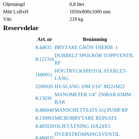
Oljemängd
0,8 liter
Mått LxBxH
1050x800x1000 mm
Vikt
218 kg
Reservdelar
Art. nr
Benämning
K44835
BRYTARE GRÖN THERM -1
DUBBELT SPOLRÖR TOPPVENTIL
K121316
RF
HÖGTRYCKSPISTOL STARLET-
1600911
LÅNG
2200920
HT-SLANG 10M 5/16" M22xM22
MANOMETER 1/4" 250BAR 63MM
K15039
BAK
K486040
MANSCHETTSATS AQ PUMP RP
K150093
MICROBRYTARE REPSATS
K485020
OLJETÄTNING 16X24X5
ÖVERSTRÖMNINGSVENTIL
K486032