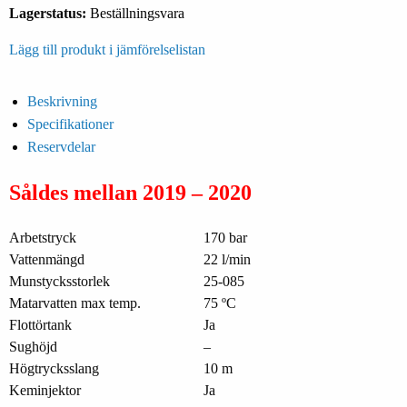
Lagerstatus:
Beställningsvara
Lägg till produkt i jämförelselistan
Beskrivning
Specifikationer
Reservdelar
Såldes mellan 2019 – 2020
Arbetstryck
170 bar
Vattenmängd
22 l/min
Munstycksstorlek
25-085
Matarvatten max temp.
75 ºC
Flottörtank
Ja
Sughöjd
–
Högtrycksslang
10 m
Keminjektor
Ja