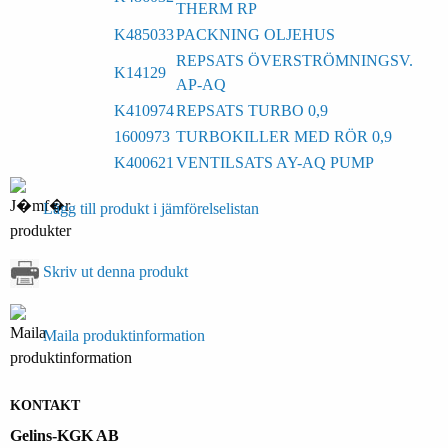
THERM RP
K485033
PACKNING OLJEHUS
REPSATS ÖVERSTRÖMNINGSV.
K14129
AP-AQ
K410974
REPSATS TURBO 0,9
1600973
TURBOKILLER MED RÖR 0,9
K400621
VENTILSATS AY-AQ PUMP
Lägg till produkt i jämförelselistan
Skriv ut denna produkt
Maila produktinformation
KONTAKT
Gelins-KGK AB