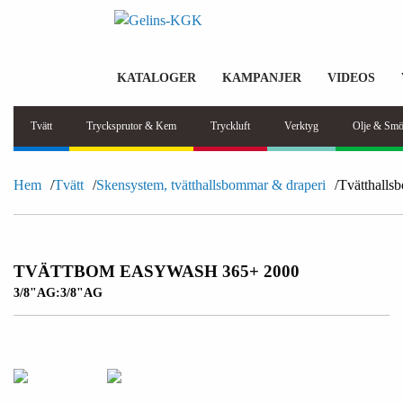
KATALOGER
KAMPANJER
VIDEOS
Tvätt
Trycksprutor & Kem
Tryckluft
Verktyg
Olje & Smö
Hem
Tvätt
Skensystem, tvätthallsbommar & draperi
Tvätthalls
TVÄTTBOM EASYWASH 365+ 2000
3/8"AG:3/8"AG