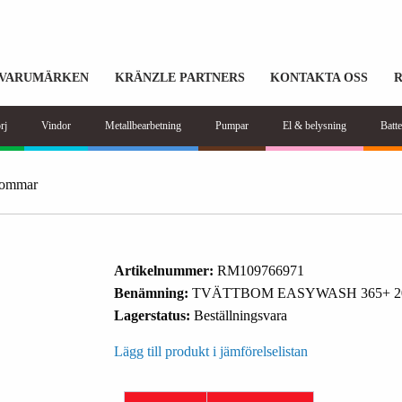
VARUMÄRKEN
KRÄNZLE PARTNERS
KONTAKTA OSS
rj
Vindor
Metallbearbetning
Pumpar
El & belysning
Batte
bommar
Artikelnummer:
RM109766971
Benämning:
TVÄTTBOM EASYWASH 365+ 2
Lagerstatus:
Beställningsvara
Lägg till produkt i jämförelselistan