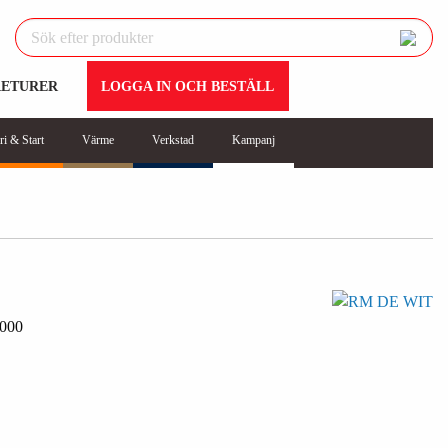
RETURER
LOGGA IN OCH BESTÄLL
ri & Start
Värme
Verkstad
Kampanj
000