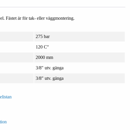
l. Fästet är för tak- eller väggmontering.
275 bar
120 C°
2000 mm
3/8" utv. gänga
3/8" utv. gänga
elistan
tion