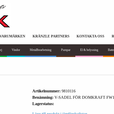
VARUMÄRKEN
KRÄNZLE PARTNERS
KONTAKTA OSS
rj
Vindor
Metallbearbetning
Pumpar
El & belysning
Batte
Artikelnummer:
9810116
Benämning:
V-SADEL FÖR DOMKRAFT FW1
Lagerstatus:
Lägg till produkt i jämförelselistan