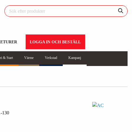
RETURER
LOGGA IN OCH BESTÄLL
ri & Start
Värme
Verkstad
Kampanj
-130