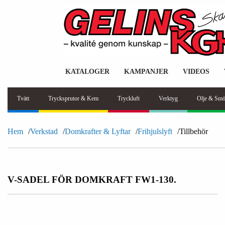
KATALOGER
KAMPANJER
VIDEOS
Tvätt
Trycksprutor & Kem
Tryckluft
Verktyg
Olje & Smö
Hem
Verkstad
Domkrafter & Lyftar
Frihjulslyft
Tillbehör
V-SADEL FÖR DOMKRAFT FW1-130.