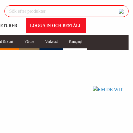
RETURER
LOGGA IN OCH BESTÄLL
ri & Start
Värme
Verkstad
Kampanj