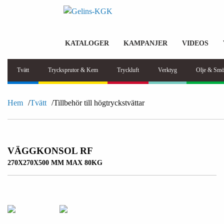
KATALOGER
KAMPANJER
VIDEOS
Tvätt
Trycksprutor & Kem
Tryckluft
Verktyg
Olje & Smö
Hem
Tvätt
Tillbehör till högtryckstvättar
VÄGGKONSOL RF
270X270X500 MM MAX 80KG