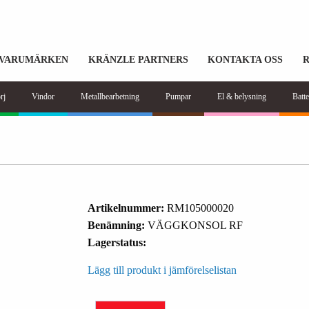
VARUMÄRKEN
KRÄNZLE PARTNERS
KONTAKTA OSS
rj
Vindor
Metallbearbetning
Pumpar
El & belysning
Batte
Artikelnummer:
RM105000020
Benämning:
VÄGGKONSOL RF
Lagerstatus:
Lägg till produkt i jämförelselistan