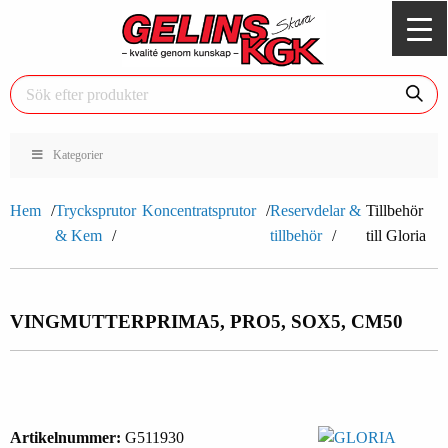
Kategorier
Hem
Trycksprutor
Koncentratsprutor
Reservdelar &
Tillbehör
& Kem
tillbehör
till Gloria
VINGMUTTER
PRIMA5, PRO5, SOX5, CM50
Artikelnummer:
G511930