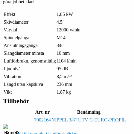
göra jobbet klart.
Effekt
1,85 kW
Skivdiameter
4,5"
Varvtal
12000 v/min
Spindelgänga
M14
Anslutningsgänga
3/8"
Slangdiameter minsta
10 mm
Luftförbrukn. genomsnittlig
1104 l/min
Ljudnivå
95 dB
Vibration
8,5 m/s²
Längd utan kapskiva
236 mm
Vikt
1,87 kg
Tillbehör
Art. nr
Benämning
7002164
NIPPEL 3/8" UTV G EURO-PROFIL
Lägg till produkt i jämförelselistan