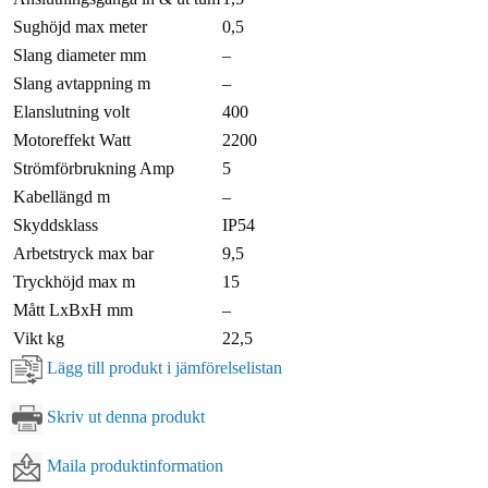
Sughöjd max meter
0,5
Slang diameter mm
–
Slang avtappning m
–
Elanslutning volt
400
Motoreffekt Watt
2200
Strömförbrukning Amp
5
Kabellängd m
–
Skyddsklass
IP54
Arbetstryck max bar
9,5
Tryckhöjd max m
15
Mått LxBxH mm
–
Vikt kg
22,5
Lägg till produkt i jämförelselistan
Skriv ut denna produkt
Maila produktinformation