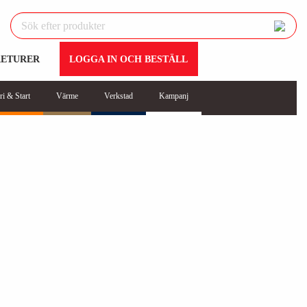
RETURER
LOGGA IN OCH BESTÄLL
ri & Start
Värme
Verkstad
Kampanj