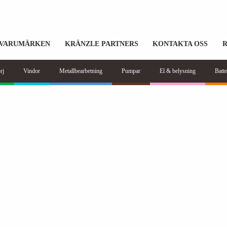
VARUMÄRKEN
KRÄNZLE PARTNERS
KONTAKTA OSS
rj
Vindor
Metallbearbetning
Pumpar
El & belysning
Batte