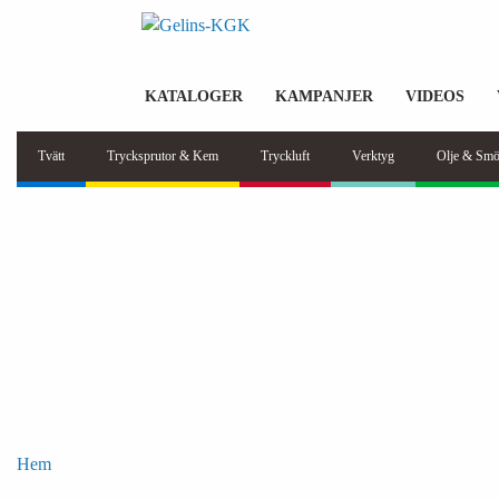
KATALOGER
KAMPANJER
VIDEOS
Tvätt
Trycksprutor & Kem
Tryckluft
Verktyg
Olje & Smö
Hem