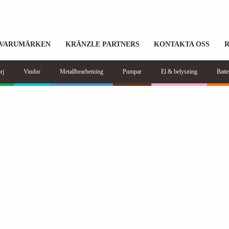
VARUMÄRKEN
KRÄNZLE PARTNERS
KONTAKTA OSS
rj
Vindor
Metallbearbetning
Pumpar
El & belysning
Batte