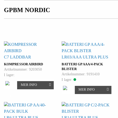
GPBM NORDIC
C7 LADDBAR
LR03/AAA ULTRA PLUS
KOMPRESSOR AIRBIRD
BATTERI GP AAA/4-PACK
BLISTER
Artikelnummer: 9203050
Artikelnummer: 9191410
I lager:
I lager:
MER INFO
MER INFO
LR6 ULTRA PLUS
LR14 ULTRA PLUS