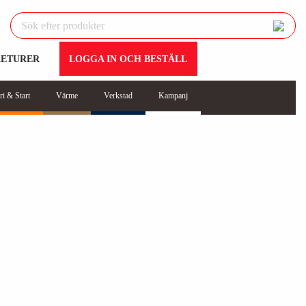
RETURER
LOGGA IN OCH BESTÄLL
ri & Start
Värme
Verkstad
Kampanj