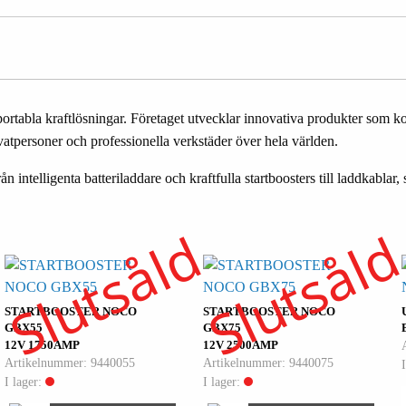
rtabla kraftlösningar. Företaget utvecklar innovativa produkter som 
atpersoner och professionella verkstäder över hela världen.
intelligenta batteriladdare och kraftfulla startboosters till laddkablar,
Slutsåld
Slutsål
STARTBOOSTER NOCO
STARTBOOSTER NOCO
GBX55
GBX75
12V 1750AMP
12V 2500AMP
Artikelnummer: 9440055
Artikelnummer: 9440075
I lager:
I lager: