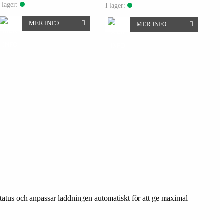
I lager:
I lager:
MER INFO
MER INFO
tatus och anpassar laddningen automatiskt för att ge maximal