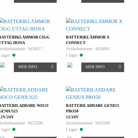
BATTERIKLÄMMOR CIGG
BATTERIKLÄMMOR X
UTTAG HONA
CONNECT
Artikelnummer: 9450017
Artikelnummer: 9450001
I lager:
I lager:
MER INFO
MER INFO
BATTERILADDARE NOCO
BATTERILADDARE GENIUS
GENIUS25
PRO50
12V/24V
12/24V
Artikelnummer: 9452500
Artikelnummer: 9455000
I lager:
I lager: