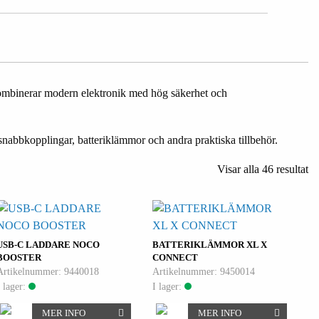
kombinerar modern elektronik med hög säkerhet och
 snabbkopplingar, batteriklämmor och andra praktiska tillbehör.
Visar alla 46 resultat
d
USB-C LADDARE NOCO
BATTERIKLÄMMOR XL X
BOOSTER
CONNECT
Artikelnummer: 9440018
Artikelnummer: 9450014
I lager:
I lager:
MER INFO
MER INFO