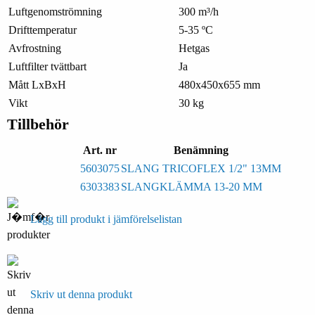
Luftgenomströmning
300 m³/h
Drifttemperatur
5-35 ºC
Avfrostning
Hetgas
Luftfilter tvättbart
Ja
Mått LxBxH
480x450x655 mm
Vikt
30 kg
Tillbehör
Art. nr
Benämning
5603075
SLANG TRICOFLEX 1/2" 13MM
6303383
SLANGKLÄMMA 13-20 MM
Lägg till produkt i jämförelselistan
Skriv ut denna produkt