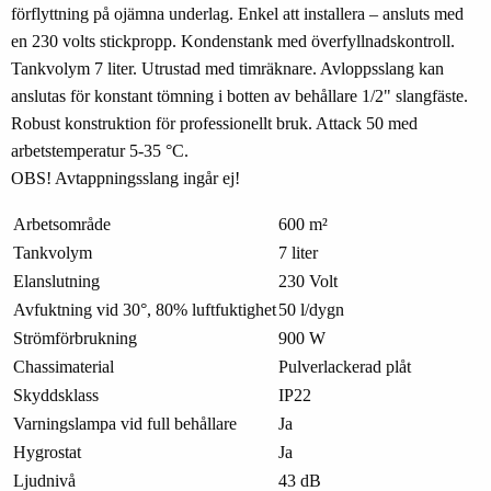
förflyttning på ojämna underlag. Enkel att installera – ansluts med
en 230 volts stickpropp. Kondenstank med överfyllnadskontroll.
Tankvolym 7 liter. Utrustad med timräknare. Avloppsslang kan
anslutas för konstant tömning i botten av behållare 1/2" slangfäste.
Robust konstruktion för professionellt bruk. Attack 50 med
arbetstemperatur 5-35 °C.
OBS! Avtappningsslang ingår ej!
Arbetsområde
600 m²
Tankvolym
7 liter
Elanslutning
230 Volt
Avfuktning vid 30°, 80% luftfuktighet
50 l/dygn
Strömförbrukning
900 W
Chassimaterial
Pulverlackerad plåt
Skyddsklass
IP22
Varningslampa vid full behållare
Ja
Hygrostat
Ja
Ljudnivå
43 dB