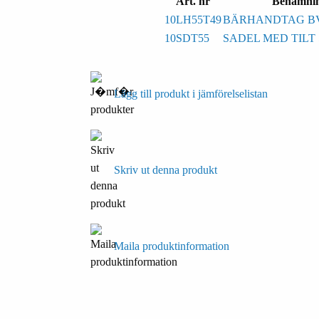
Art. nr
Benämni
10LH55T49
BÄRHANDTAG B
10SDT55
SADEL MED TILT 
Lägg till produkt i jämförelselistan
Skriv ut denna produkt
Maila produktinformation