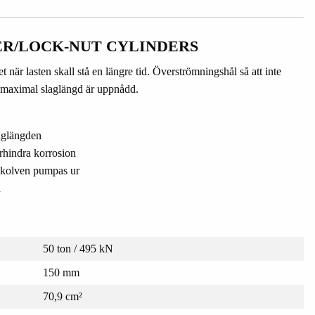
R/LOCK-NUT CYLINDERS
när lasten skall stå en längre tid. Överströmningshål så att inte
 maximal slaglängd är uppnådd.
laglängden
örhindra korrosion
t kolven pumpas ur
n
50 ton / 495 kN
150 mm
70,9 cm²