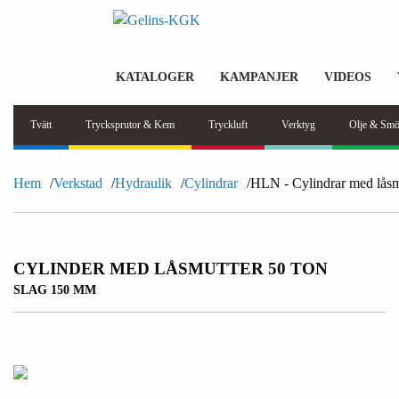
KATALOGER
KAMPANJER
VIDEOS
Tvätt
Trycksprutor & Kem
Tryckluft
Verktyg
Olje & Smö
Hem
Verkstad
Hydraulik
Cylindrar
HLN - Cylindrar med låsm
CYLINDER MED LÅSMUTTER 50 TON
SLAG 150 MM