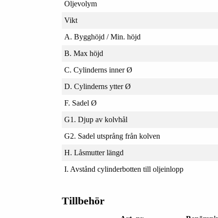
Oljevolym
Vikt
A. Bygghöjd / Min. höjd
B. Max höjd
C. Cylinderns inner Ø
D. Cylinderns ytter Ø
F. Sadel Ø
G1. Djup av kolvhål
G2. Sadel utsprång från kolven
H. Låsmutter längd
I. Avstånd cylinderbotten till oljeinlopp
Tillbehör