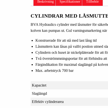
Beskrivning
Specifikationer
Tillbehör
CYLINDRAR MED LÅSMUTTE
BVA Hydraulics cylinder med låsmutter för säkerhet 
kolven kan pumpas ut. Gul varningsmarkering när
Konstruerade för att stå med last lång tid
Låsmuttern kan låsas på valfri postion utmed s
Cylindern och huset är nickelpläterade för att f
Två överströmmningsportar för att förhindra at
Färgindikation för maximal slaglängd på kolve
Max. arbetstryck 700 bar
Kapacitet
Slaglängd
Effektiv cylinderarea