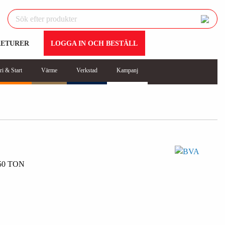
RETURER
LOGGA IN OCH BESTÄLL
ri & Start
Värme
Verkstad
Kampanj
50 TON