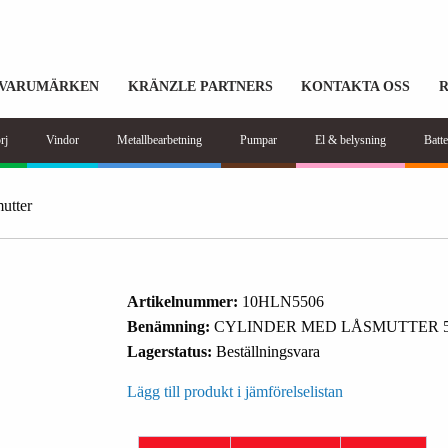
VARUMÄRKEN
KRÄNZLE PARTNERS
KONTAKTA OSS
rj
Vindor
Metallbearbetning
Pumpar
El & belysning
Batte
utter
Artikelnummer:
10HLN5506
Benämning:
CYLINDER MED LÅSMUTTER 
Lagerstatus:
Beställningsvara
Lägg till produkt i jämförelselistan