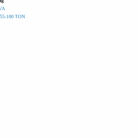
ng
VA
55-100 TON