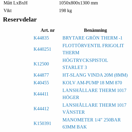
Mått LxBxH
1050x800x1300 mm
Vikt
198 kg
Reservdelar
Art. nr
Benämning
K44835
BRYTARE GRÖN THERM -1
FLOTTÖRVENTIL FRIGOLIT
K440251
THERM
HÖGTRYCKSPISTOL
K12500
STARLET 3
K44877
HT-SLANG VINDA 20M (8MM)
K40455
KOLV AM-PUMP 18 MM 870
LANSHÅLLARE THERM 1017
K44411
HÖGER
LANSHÅLLARE THERM 1017
K44412
VÄNSTER
MANOMETER 1/4" 250BAR
K150391
63MM BAK