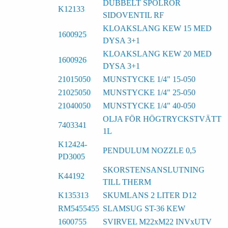
DUBBELT SPOLRÖR
K12133
SIDOVENTIL RF
KLOAKSLANG KEW 15 MED
1600925
DYSA 3+1
KLOAKSLANG KEW 20 MED
1600926
DYSA 3+1
21015050
MUNSTYCKE 1/4" 15-050
21025050
MUNSTYCKE 1/4" 25-050
21040050
MUNSTYCKE 1/4" 40-050
OLJA FÖR HÖGTRYCKSTVÄTT
7403341
1L
K12424-
PENDULUM NOZZLE 0,5
PD3005
SKORSTENSANSLUTNING
K44192
TILL THERM
K135313
SKUMLANS 2 LITER D12
RM5455455
SLAMSUG ST-36 KEW
1600755
SVIRVEL M22xM22 INVxUTV