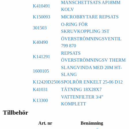
MANSCHETTSATS AP18MM
K410491
KOLV
K150093
MICROBRYTARE REPSATS
O-RING FÖR
301503
SKRUVKOPPLING 3ST
ÖVERSTRÖMNINGSVENTIL
K40490
799 870
REPSATS
K141291
ÖVERSTRÖMNINGSV THERM
SLANGVINDA MED 20M HT-
1600105
SLANG
K12420D2506
SPOLRÖR ENKELT 25-06 D12
K41031
TÄTNING 18X28X7
VATTENFILTER 3/4"
K13300
KOMPLETT
Tillbehör
Art. nr
Benämning