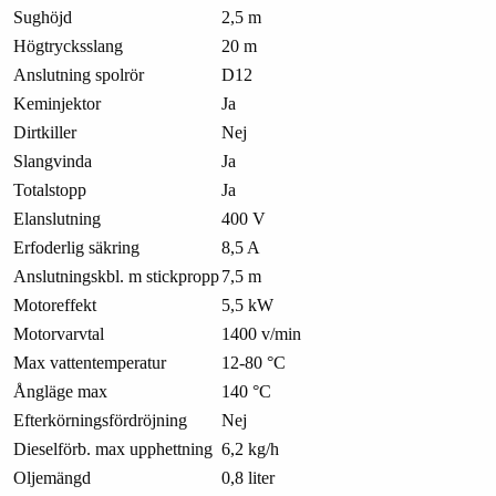
Sughöjd
2,5 m
Högtrycksslang
20 m
Anslutning spolrör
D12
Keminjektor
Ja
Dirtkiller
Nej
Slangvinda
Ja
Totalstopp
Ja
Elanslutning
400 V
Erfoderlig säkring
8,5 A
Anslutningskbl. m stickpropp
7,5 m
Motoreffekt
5,5 kW
Motorvarvtal
1400 v/min
Max vattentemperatur
12-80 °C
Ångläge max
140 °C
Efterkörningsfördröjning
Nej
Dieselförb. max upphettning
6,2 kg/h
Oljemängd
0,8 liter