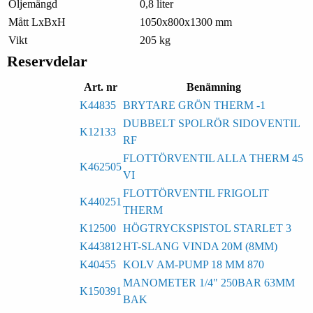
Oljemängd
0,8 liter
Mått LxBxH
1050x800x1300 mm
Vikt
205 kg
Reservdelar
Art. nr
Benämning
K44835
BRYTARE GRÖN THERM -1
DUBBELT SPOLRÖR SIDOVENTIL
K12133
RF
FLOTTÖRVENTIL ALLA THERM 45
K462505
VI
FLOTTÖRVENTIL FRIGOLIT
K440251
THERM
K12500
HÖGTRYCKSPISTOL STARLET 3
K443812
HT-SLANG VINDA 20M (8MM)
K40455
KOLV AM-PUMP 18 MM 870
MANOMETER 1/4" 250BAR 63MM
K150391
BAK