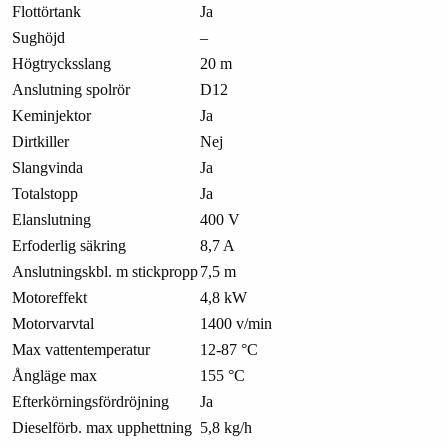
Flottörtank
Ja
Sughöjd
–
Högtrycksslang
20 m
Anslutning spolrör
D12
Keminjektor
Ja
Dirtkiller
Nej
Slangvinda
Ja
Totalstopp
Ja
Elanslutning
400 V
Erfoderlig säkring
8,7 A
Anslutningskbl. m stickpropp
7,5 m
Motoreffekt
4,8 kW
Motorvarvtal
1400 v/min
Max vattentemperatur
12-87 °C
Ångläge max
155 °C
Efterkörningsfördröjning
Ja
Dieselförb. max upphettning
5,8 kg/h