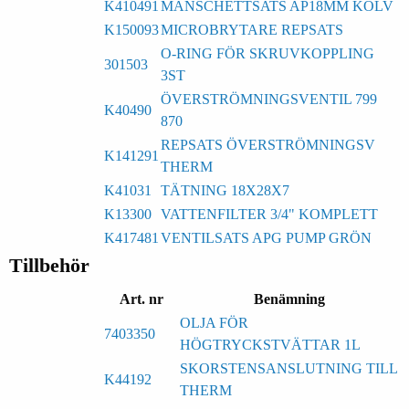
K410491
MANSCHETTSATS AP18MM KOLV
K150093
MICROBRYTARE REPSATS
O-RING FÖR SKRUVKOPPLING
301503
3ST
ÖVERSTRÖMNINGSVENTIL 799
K40490
870
REPSATS ÖVERSTRÖMNINGSV
K141291
THERM
K41031
TÄTNING 18X28X7
K13300
VATTENFILTER 3/4" KOMPLETT
K417481
VENTILSATS APG PUMP GRÖN
Tillbehör
Art. nr
Benämning
OLJA FÖR
7403350
HÖGTRYCKSTVÄTTAR 1L
SKORSTENSANSLUTNING TILL
K44192
THERM