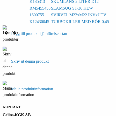
K135313
SKUMLANS 2 LITER D12
RM5455455
SLAMSUG ST-36 KEW
1600755
SVIRVEL M22xM22 INVxUTV
K12430045
TURBOKILLER MED RÖR 0,45
Lägg till produkt i jämförelselistan
Skriv ut denna produkt
Maila produktinformation
KONTAKT
Gelins-KGK AB