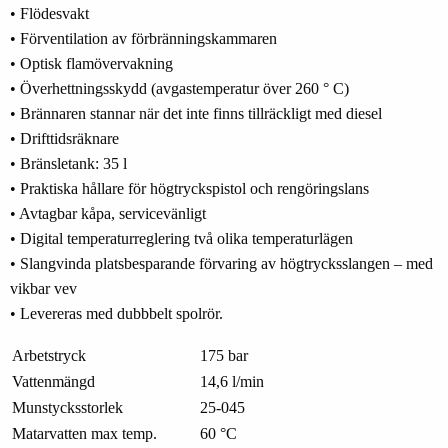
• Flödesvakt
• Förventilation av förbränningskammaren
• Optisk flamövervakning
• Överhettningsskydd (avgastemperatur över 260 ° C)
• Brännaren stannar när det inte finns tillräckligt med diesel
• Drifttidsräknare
• Bränsletank: 35 l
• Praktiska hållare för högtryckspistol och rengöringslans
• Avtagbar kåpa, servicevänligt
• Digital temperaturreglering två olika temperaturlägen
• Slangvinda platsbesparande förvaring av högtrycksslangen – med
vikbar vev
• Levereras med dubbbelt spolrör.
Arbetstryck
175 bar
Vattenmängd
14,6 l/min
Munstycksstorlek
25-045
Matarvatten max temp.
60 °C