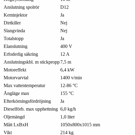
Anslutning spolrör
D12
Keminjektor
Ja
Dirtkiller
Nej
Slangvinda
Nej
Totalstopp
Ja
Elanslutning
400 V
Erfoderlig säkring
12 A
Anslutningskbl. m stickpropp
7,5 m
Motoreffekt
6,4 kW
Motorvarvtal
1400 v/min
Max vattentemperatur
12-86 °C
Ångläge max
155 °C
Efterkörningsfördröjning
Ja
Dieselförb. max upphettning
6,0 kg/h
Oljemängd
1,0 liter
Mått LxBxH
1050x800x1015 mm
Vikt
214 kg