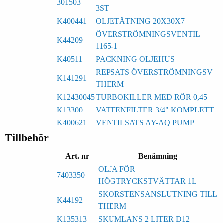
301503
3ST
K400441
OLJETÄTNING 20X30X7
ÖVERSTRÖMNINGSVENTIL
K44209
1165-1
K40511
PACKNING OLJEHUS
REPSATS ÖVERSTRÖMNINGSV
K141291
THERM
K12430045
TURBOKILLER MED RÖR 0,45
K13300
VATTENFILTER 3/4" KOMPLETT
K400621
VENTILSATS AY-AQ PUMP
Tillbehör
Art. nr
Benämning
OLJA FÖR
7403350
HÖGTRYCKSTVÄTTAR 1L
SKORSTENSANSLUTNING TILL
K44192
THERM
K135313
SKUMLANS 2 LITER D12