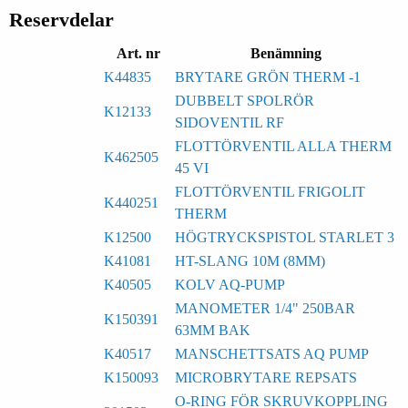
Reservdelar
Art. nr
Benämning
K44835
BRYTARE GRÖN THERM -1
DUBBELT SPOLRÖR
K12133
SIDOVENTIL RF
FLOTTÖRVENTIL ALLA THERM
K462505
45 VI
FLOTTÖRVENTIL FRIGOLIT
K440251
THERM
K12500
HÖGTRYCKSPISTOL STARLET 3
K41081
HT-SLANG 10M (8MM)
K40505
KOLV AQ-PUMP
MANOMETER 1/4" 250BAR
K150391
63MM BAK
K40517
MANSCHETTSATS AQ PUMP
K150093
MICROBRYTARE REPSATS
O-RING FÖR SKRUVKOPPLING