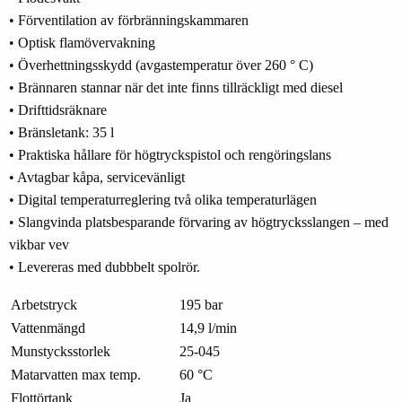
• Förventilation av förbränningskammaren
• Optisk flamövervakning
• Överhettningsskydd (avgastemperatur över 260 ° C)
• Brännaren stannar när det inte finns tillräckligt med diesel
• Drifttidsräknare
• Bränsletank: 35 l
• Praktiska hållare för högtryckspistol och rengöringslans
• Avtagbar kåpa, servicevänligt
• Digital temperaturreglering två olika temperaturlägen
• Slangvinda platsbesparande förvaring av högtrycksslangen – med
vikbar vev
• Levereras med dubbbelt spolrör.
Arbetstryck
195 bar
Vattenmängd
14,9 l/min
Munstycksstorlek
25-045
Matarvatten max temp.
60 °C
Flottörtank
Ja