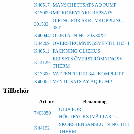
K40517
MANSCHETTSATS AQ PUMP
K150093
MICROBRYTARE REPSATS
O-RING FÖR SKRUVKOPPLING
301503
3ST
K400441
OLJETÄTNING 20X30X7
K44209
ÖVERSTRÖMNINGSVENTIL 1165-1
K40511
PACKNING OLJEHUS
REPSATS ÖVERSTRÖMNINGSV
K141291
THERM
K13300
VATTENFILTER 3/4" KOMPLETT
K400621
VENTILSATS AY-AQ PUMP
Tillbehör
Art. nr
Benämning
OLJA FÖR
7403350
HÖGTRYCKSTVÄTTAR 1L
SKORSTENSANSLUTNING TILL
K44192
THERM