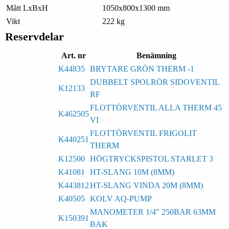
Mått LxBxH
1050x800x1300 mm
Vikt
222 kg
Reservdelar
Art. nr
Benämning
K44835
BRYTARE GRÖN THERM -1
DUBBELT SPOLRÖR SIDOVENTIL
K12133
RF
FLOTTÖRVENTIL ALLA THERM 45
K462505
VI
FLOTTÖRVENTIL FRIGOLIT
K440251
THERM
K12500
HÖGTRYCKSPISTOL STARLET 3
K41081
HT-SLANG 10M (8MM)
K443812
HT-SLANG VINDA 20M (8MM)
K40505
KOLV AQ-PUMP
MANOMETER 1/4" 250BAR 63MM
K150391
BAK