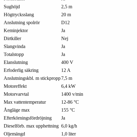
Sughöjd
2,5 m
Högtrycksslang
20 m
Anslutning spolrör
D12
Keminjektor
Ja
Dirtkiller
Nej
Slangvinda
Ja
Totalstopp
Ja
Elanslutning
400 V
Erfoderlig säkring
12 A
Anslutningskbl. m stickpropp
7,5 m
Motoreffekt
6,4 kW
Motorvarvtal
1400 v/min
Max vattentemperatur
12-86 °C
Ångläge max
155 °C
Efterkörningsfördröjning
Ja
Dieselförb. max upphettning
6,0 kg/h
Oljemängd
1,0 liter