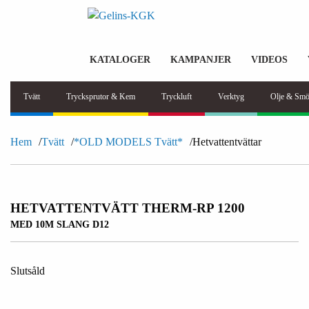
KATALOGER
KAMPANJER
VIDEOS
Tvätt
Trycksprutor & Kem
Tryckluft
Verktyg
Olje & Smö
Hem
Tvätt
*OLD MODELS Tvätt*
Hetvattentvättar
HETVATTENTVÄTT THERM-RP 1200
MED 10M SLANG D12
Slutsåld