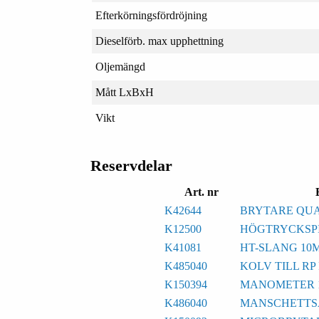
Efterkörningsfördröjning
Dieselförb. max upphettning
Oljemängd
Mått LxBxH
Vikt
Reservdelar
Art. nr
K42644
BRYTARE QUA
K12500
HÖGTRYCKSPI
K41081
HT-SLANG 10M
K485040
KOLV TILL RP
K150394
MANOMETER 1
K486040
MANSCHETTSA