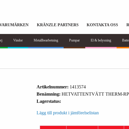
VARUMÄRKEN
KRÄNZLE PARTNERS
KONTAKTA OSS
rj
Vindor
Metallbearbetning
Pumpar
El & belysning
Batte
Artikelnummer:
1413574
Benämning:
HETVATTENTVÄTT THERM-RP 
Lagerstatus:
Lägg till produkt i jämförelselistan