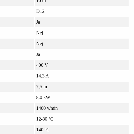
10 m
D12
Ja
Nej
Nej
Ja
400 V
14,3 A
7,5 m
8,0 kW
1400 v/min
12-80 °C
140 °C