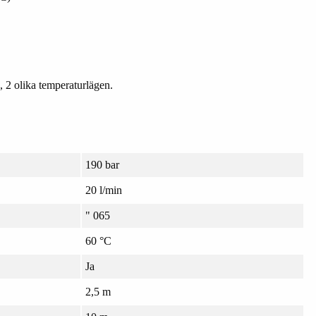
, 2 olika temperaturlägen.
.
190 bar
20 l/min
" 065
60 °C
Ja
2,5 m