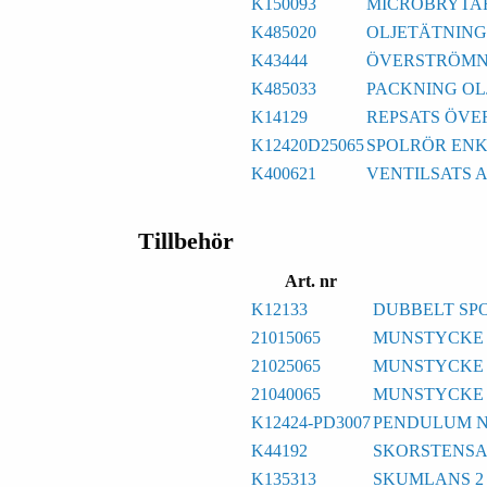
K150093
MICROBRYTAR
K485020
OLJETÄTNING
K43444
ÖVERSTRÖMN
K485033
PACKNING OL
K14129
REPSATS ÖVE
K12420D25065
SPOLRÖR ENKE
K400621
VENTILSATS 
Tillbehör
Art. nr
K12133
DUBBELT SP
21015065
MUNSTYCKE 1/
21025065
MUNSTYCKE 1/
21040065
MUNSTYCKE 1/
K12424-PD3007
PENDULUM N
K44192
SKORSTENSA
K135313
SKUMLANS 2 