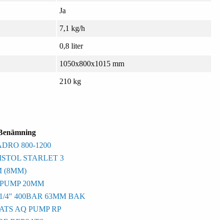
Ja
7,1 kg/h
0,8 liter
1050x800x1015 mm
210 kg
Benämning
DRO 800-1200
STOL STARLET 3
 (8MM)
 PUMP 20MM
/4" 400BAR 63MM BAK
TS AQ PUMP RP