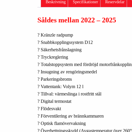
Beskrivning
Specifikationer
Reservdelar
Såldes mellan 2022 – 2025
? Kränzle radpump
? Snabbkopplingssystem D12
? Säkerhetsfrånslagning
? Tryckreglering
? Totalstoppsystem med fördröjd motorfrånkoppli
? Insugning av rengöringsmedel
? Parkeringsbroms
? Vattentank: Volym 12 l
? Tillval: värmeslinga i rostfritt stål
? Digital termostat
? Flödesvakt
? Förventilering av brännkammaren
? Optisk flamövervakning
? Överhettningsskydd (Avgastemperatur över 260