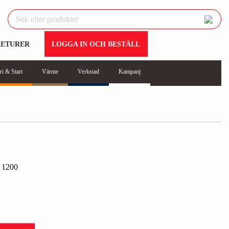
RETURER
LOGGA IN OCH BESTÄLL
ri & Start
Värme
Verkstad
Kampanj
1200