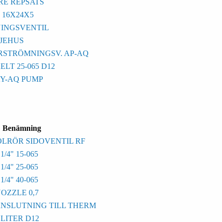
E REPSATS
 16X24X5
INGSVENTIL
JEHUS
RSTRÖMNINGSV. AP-AQ
LT 25-065 D12
AY-AQ PUMP
Benämning
OLRÖR SIDOVENTIL RF
4" 15-065
4" 25-065
4" 40-065
OZZLE 0,7
NSLUTNING TILL THERM
LITER D12