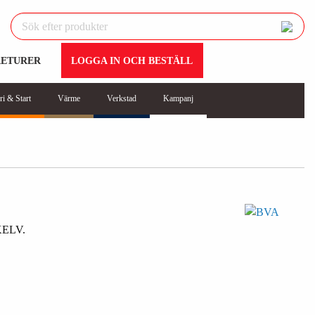
RETURER
LOGGA IN OCH BESTÄLL
ri & Start
Värme
Verkstad
Kampanj
ELV.