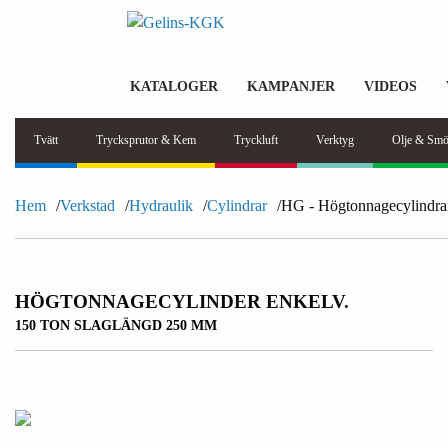
KATALOGER
KAMPANJER
VIDEOS
Tvätt
Trycksprutor & Kem
Tryckluft
Verktyg
Olje & Smö
Hem
Verkstad
Hydraulik
Cylindrar
HG - Högtonnagecylindra
HÖGTONNAGECYLINDER ENKELV.
150 TON SLAGLÄNGD 250 MM