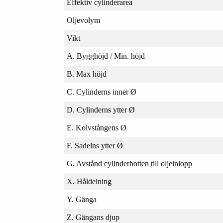
Effektiv cylinderarea
Oljevolym
Vikt
A. Bygghöjd / Min. höjd
B. Max höjd
C. Cylinderns inner Ø
D. Cylinderns ytter Ø
E. Kolvstångens Ø
F. Sadelns ytter Ø
G. Avstånd cylinderbotten till oljeinlopp
X. Håldelning
Y. Gänga
Z. Gängans djup