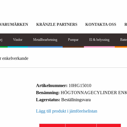
VARUMÄRKEN
KRÄNZLE PARTNERS
KONTAKTA OSS
rj
Vindor
Metallbearbetning
Pumpar
El & belysning
Batte
r enkelverkande
Artikelnummer:
10HG15010
Benämning:
HÖGTONNAGECYLINDER ENK
Lagerstatus:
Beställningsvara
Lägg till produkt i jämförelselistan