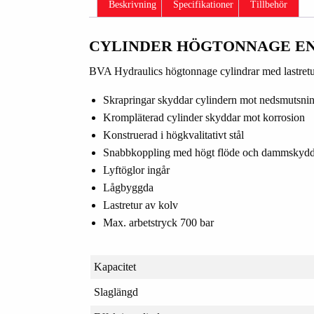
Beskrivning
Specifikationer
Tillbehör
CYLINDER HÖGTONNAGE E
BVA Hydraulics högtonnage cylindrar med lastretur
Skrapringar skyddar cylindern mot nedsmutsni
Krompläterad cylinder skyddar mot korrosion
Konstruerad i högkvalitativt stål
Snabbkoppling med högt flöde och dammskyd
Lyftöglor ingår
Lågbyggda
Lastretur av kolv
Max. arbetstryck 700 bar
Kapacitet
Slaglängd