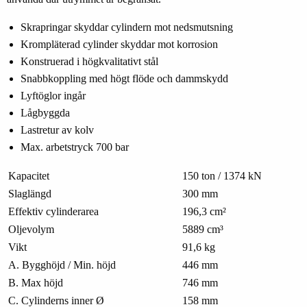
Skrapringar skyddar cylindern mot nedsmutsning
Krompläterad cylinder skyddar mot korrosion
Konstruerad i högkvalitativt stål
Snabbkoppling med högt flöde och dammskydd
Lyftöglor ingår
Lågbyggda
Lastretur av kolv
Max. arbetstryck 700 bar
Kapacitet
150 ton / 1374 kN
Slaglängd
300 mm
Effektiv cylinderarea
196,3 cm²
Oljevolym
5889 cm³
Vikt
91,6 kg
A. Bygghöjd / Min. höjd
446 mm
B. Max höjd
746 mm
C. Cylinderns inner Ø
158 mm