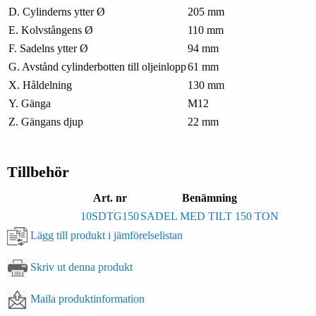
D. Cylinderns ytter Ø
205 mm
E. Kolvstångens Ø
110 mm
F. Sadelns ytter Ø
94 mm
G. Avstånd cylinderbotten till oljeinlopp
61 mm
X. Håldelning
130 mm
Y. Gänga
M12
Z. Gängans djup
22 mm
Tillbehör
Art. nr
Benämning
10SDTG150
SADEL MED TILT 150 TON
Lägg till produkt i jämförelselistan
Skriv ut denna produkt
Maila produktinformation