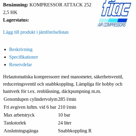
Benämning:
KOMPRESSOR ATTACK 252
2,5 HK
Lagerstatus:
Lägg till produkt i jämförelselistan
Beskrivning
Specifikationer
Reservdelar
Helautomatiska kompressorer med manometer, säkerhetsventil,
reduceringsventil och snabbkoppling. Lämpliga för hobby och
hantverk för t.ex. renblåsning, däckpumpning m.m.
Genomlupen cylindervolym
285 l/min
Fri avgiven luftm. vid 6 bar
210 l/min
Max arbetstryck
10 bar
Tankstorlek
24 liter
Anslutningsgänga
Snabbkoppling R