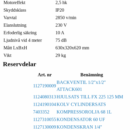
Motoreffekt
2,5 hk
Skyddsklass
IP20
Varvtal
2850 v/min
Elanslutning
230 V
Erfoderlig säkring
10 A
Ljudnivå vid 4 meter
75 dB
Mått LxBxH
630x320x620 mm
Vikt
29 kg
Reservdelar
Art. nr
Benämning
BACKVENTIL 1/2"x1/2"
1127190009
ATTACK601
1124080313
HJULSATS TILL FX 225 125 MM
1124190104
KOLV CYLINDERSATS
7403352
KOMPRESSOROLJA 68 1L
1127310055
KONDENSATOR 60 UF
1127130009
KONDENSKRAN 1/4"