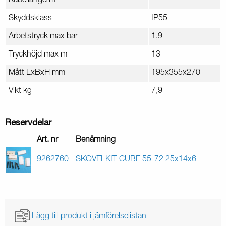
Kabellängd m
–
Skyddsklass
IP55
Arbetstryck max bar
1,9
Tryckhöjd max m
13
Mått LxBxH mm
195x355x270
Vikt kg
7,9
Reservdelar
Art. nr
Benämning
9262760
SKOVELKIT CUBE 55-72 25x14x6
Lägg till produkt i jämförelselistan