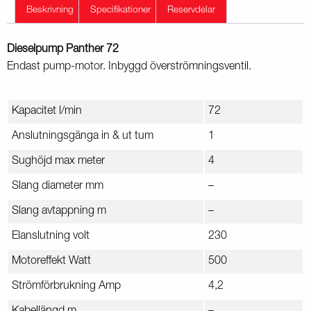
Beskrivning
Specifikationer
Reservdelar
Dieselpump Panther 72
Endast pump-motor. Inbyggd överströmningsventil.
Kapacitet l/min
72
Anslutningsgänga in & ut tum
1
Sughöjd max meter
4
Slang diameter mm
–
Slang avtappning m
–
Elanslutning volt
230
Motoreffekt Watt
500
Strömförbrukning Amp
4,2