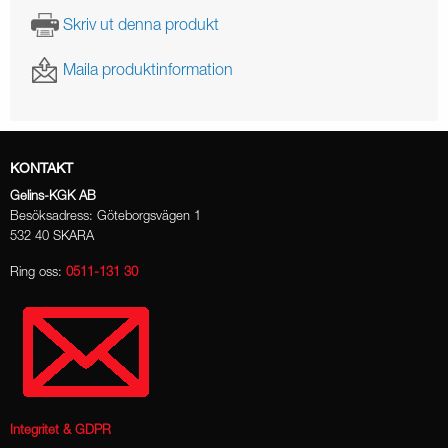
Skriv ut denna produkt
Maila produktinformation
KONTAKT
Gelins-KGK AB
Besöksadress: Göteborgsvägen 1
532 40 SKARA
Ring oss:
0511-131 30
Integritet & GDPR