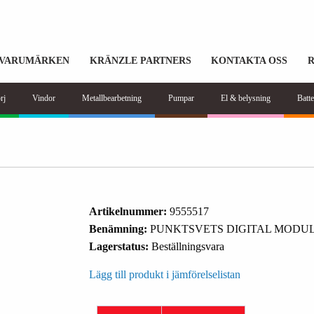
VARUMÄRKEN
KRÄNZLE PARTNERS
KONTAKTA OSS
rj
Vindor
Metallbearbetning
Pumpar
El & belysning
Batte
Artikelnummer:
9555517
Benämning:
PUNKTSVETS DIGITAL MODUL
Lagerstatus:
Beställningsvara
Lägg till produkt i jämförelselistan