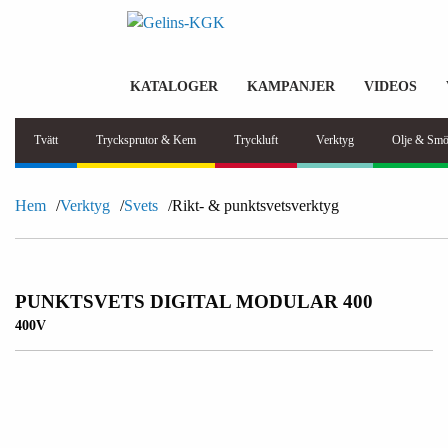
KATALOGER
KAMPANJER
VIDEOS
Tvätt
Trycksprutor & Kem
Tryckluft
Verktyg
Olje & Smö
Hem
Verktyg
Svets
Rikt- & punktsvetsverktyg
PUNKTSVETS DIGITAL MODULAR 400
400V