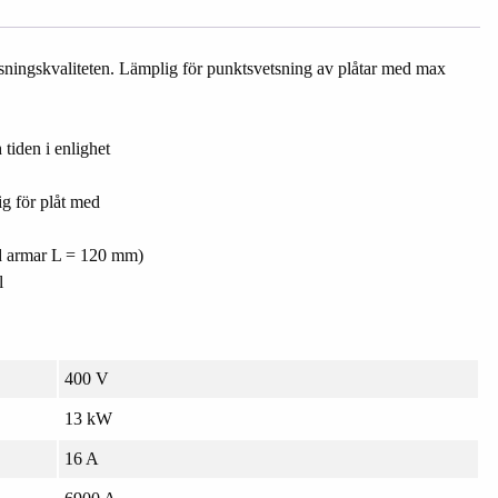
sningskvaliteten. Lämplig för punktsvetsning av plåtar med max
tiden i enlighet
ig för plåt med
med armar L = 120 mm)
l
400 V
13 kW
16 A