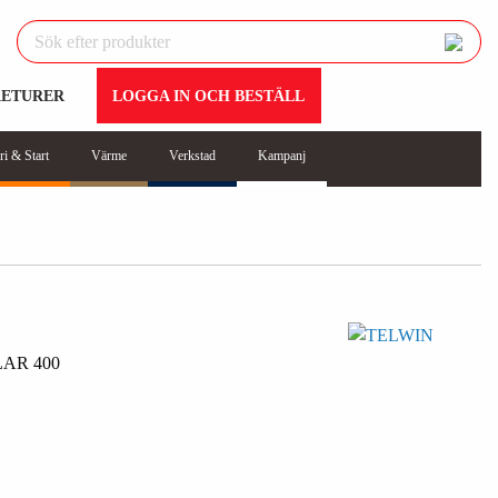
RETURER
LOGGA IN OCH BESTÄLL
ri & Start
Värme
Verkstad
Kampanj
AR 400