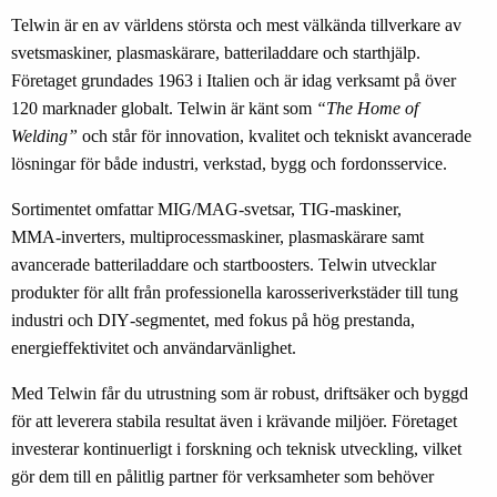
Telwin är en av världens största och mest välkända tillverkare av
svetsmaskiner, plasmaskärare, batteriladdare och starthjälp.
Företaget grundades 1963 i Italien och är idag verksamt på över
120 marknader globalt. Telwin är känt som
“The Home of
Welding”
och står för innovation, kvalitet och tekniskt avancerade
lösningar för både industri, verkstad, bygg och fordonsservice.
Sortimentet omfattar MIG/MAG‑svetsar, TIG‑maskiner,
MMA‑inverters, multiprocessmaskiner, plasmaskärare samt
avancerade batteriladdare och startboosters. Telwin utvecklar
produkter för allt från professionella karosseriverkstäder till tung
industri och DIY‑segmentet, med fokus på hög prestanda,
energieffektivitet och användarvänlighet.
Med Telwin får du utrustning som är robust, driftsäker och byggd
för att leverera stabila resultat även i krävande miljöer. Företaget
investerar kontinuerligt i forskning och teknisk utveckling, vilket
gör dem till en pålitlig partner för verksamheter som behöver