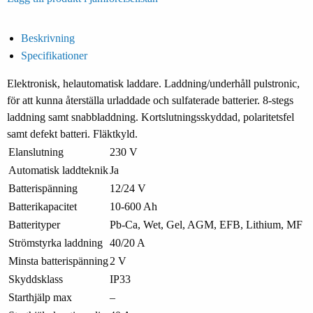
Beskrivning
Specifikationer
Elektronisk, helautomatisk laddare. Laddning/underhåll pulstronic,
för att kunna återställa urladdade och sulfaterade batterier. 8-stegs
laddning samt snabbladdning. Kortslutningsskyddad, polaritetsfel
samt defekt batteri. Fläktkyld.
Elanslutning
230 V
Automatisk laddteknik
Ja
Batterispänning
12/24 V
Batterikapacitet
10-600 Ah
Batterityper
Pb-Ca, Wet, Gel, AGM, EFB, Lithium, MF
Strömstyrka laddning
40/20 A
Minsta batterispänning
2 V
Skyddsklass
IP33
Starthjälp max
–