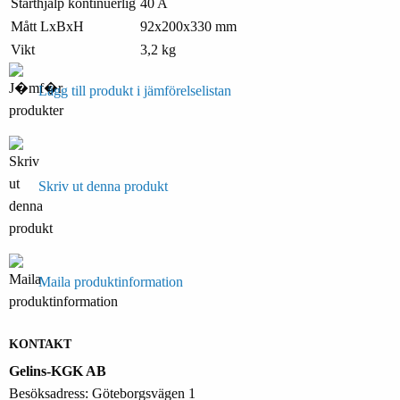
Starthjälp kontinuerlig
40 A
Mått LxBxH
92x200x330 mm
Vikt
3,2 kg
Lägg till produkt i jämförelselistan
Skriv ut denna produkt
Maila produktinformation
KONTAKT
Gelins-KGK AB
Besöksadress: Göteborgsvägen 1