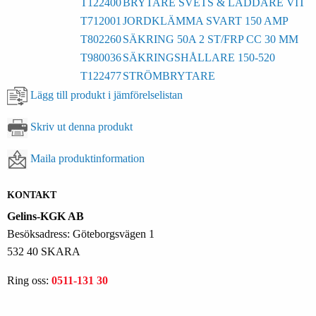
T122400
BRYTARE SVETS & LADDARE VIT
T712001
JORDKLÄMMA SVART 150 AMP
T802260
SÄKRING 50A 2 ST/FRP CC 30 MM
T980036
SÄKRINGSHÅLLARE 150-520
T122477
STRÖMBRYTARE
Lägg till produkt i jämförelselistan
Skriv ut denna produkt
Maila produktinformation
KONTAKT
Gelins-KGK AB
Besöksadress: Göteborgsvägen 1
532 40 SKARA
Ring oss:
0511-131 30