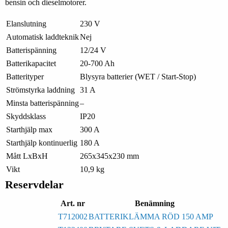
bensin och dieselmotorer.
Elanslutning
230 V
Automatisk laddteknik
Nej
Batterispänning
12/24 V
Batterikapacitet
20-700 Ah
Batterityper
Blysyra batterier (WET / Start-Stop)
Strömstyrka laddning
31 A
Minsta batterispänning
–
Skyddsklass
IP20
Starthjälp max
300 A
Starthjälp kontinuerlig
180 A
Mått LxBxH
265x345x230 mm
Vikt
10,9 kg
Reservdelar
Art. nr
Benämning
T712002
BATTERIKLÄMMA RÖD 150 AMP