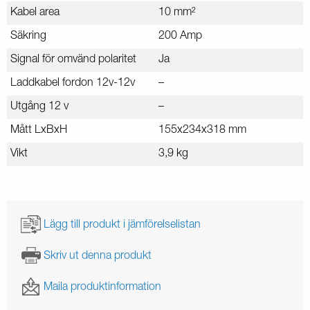
Kabel area
10 mm²
Säkring
200 Amp
Signal för omvänd polaritet
Ja
Laddkabel fordon 12v-12v
–
Utgång 12 v
–
Mått LxBxH
155x234x318 mm
Vikt
3,9 kg
Lägg till produkt i jämförelselistan
Skriv ut denna produkt
Maila produktinformation