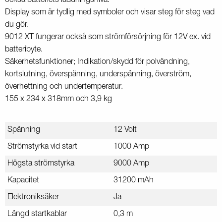
också batteriets laddningsnivå.
Display som är tydlig med symboler och visar steg för steg vad
du gör.
9012 XT fungerar också som strömförsörjning för 12V ex. vid
batteribyte.
Säkerhetsfunktioner; Indikation/skydd för polvändning,
kortslutning, överspänning, underspänning, överström,
överhettning och undertemperatur.
155 x 234 x 318mm och 3,9 kg
Spänning
12 Volt
Strömstyrka vid start
1000 Amp
Högsta strömstyrka
9000 Amp
Kapacitet
31200 mAh
Elektroniksäker
Ja
Längd startkablar
0,3 m