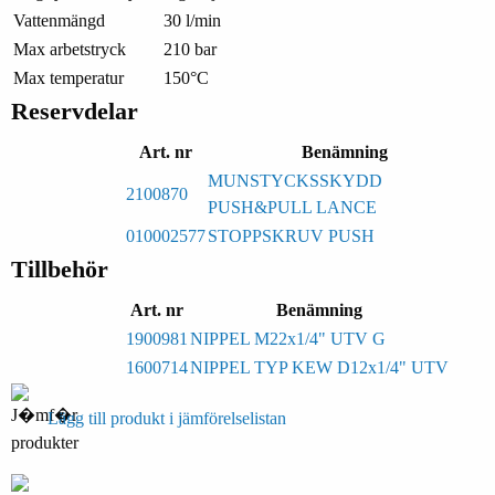
Vattenmängd
30 l/min
Max arbetstryck
210 bar
Max temperatur
150°C
Reservdelar
Art. nr
Benämning
MUNSTYCKSSKYDD
2100870
PUSH&PULL LANCE
010002577
STOPPSKRUV PUSH
Tillbehör
Art. nr
Benämning
1900981
NIPPEL M22x1/4" UTV G
1600714
NIPPEL TYP KEW D12x1/4" UTV
Lägg till produkt i jämförelselistan