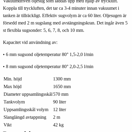
Vakuumdriven oljesug som laddas upp med hjälp av tryckluft.
Koppla till tryckluften, det tar ca 3-4 minuter innan vakuumet i
tanken är tillräckligt. Effektiv sugvolym är ca 60 liter. Oljesugen är
försedd med 2 m sugslang med avstängningskran. Det ingår även 5
st flexibla sugsonder: 5, 6, 7, 8, och 10 mm.
Kapacitet vid användning av:
• 6 mm sugsond oljetemperatur 80° 1,5-2,0 l/min
• 8 mm sugsond oljetemperatur 80° 2,0-2,5 l/min
Min. höjd
1300 mm
Max höjd
1650 mm
Diameter uppsamlingsskål
570 mm
Tankvolym
90 liter
Uppsamlingsskål volym
12 liter
Slanglängd avtappning
2 m
Vikt
42 kg