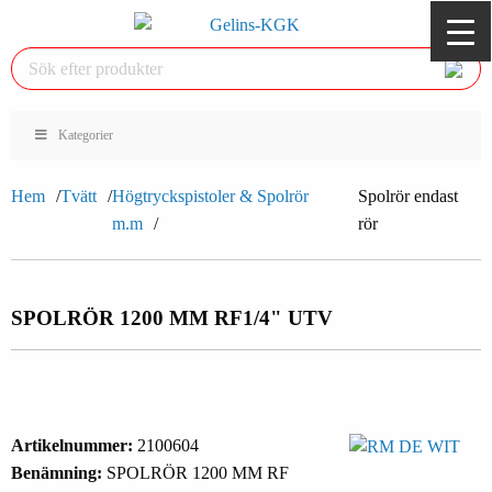
Kategorier
Hem
Tvätt
Högtryckspistoler & Spolrör
Spolrör endast
m.m
rör
SPOLRÖR 1200 MM RF
1/4" UTV
Artikelnummer:
2100604
Benämning:
SPOLRÖR 1200 MM RF