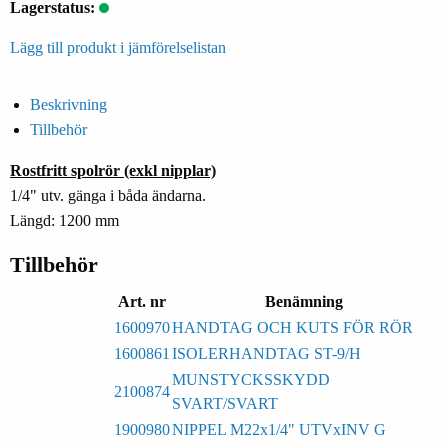
Lagerstatus:
Lägg till produkt i jämförelselistan
Beskrivning
Tillbehör
Rostfritt spolrör (exkl nipplar)
1/4" utv. gänga i båda ändarna.
Längd: 1200 mm
Tillbehör
Art. nr
Benämning
1600970
HANDTAG OCH KUTS FÖR RÖR
1600861
ISOLERHANDTAG ST-9/H
MUNSTYCKSSKYDD
2100874
SVART/SVART
1900980
NIPPEL M22x1/4" UTVxINV G