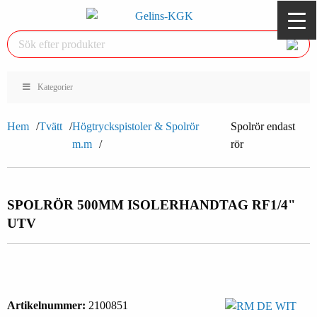
Kategorier
Hem
Tvätt
Högtryckspistoler & Spolrör
Spolrör endast
m.m
rör
SPOLRÖR 500MM ISOLERHANDTAG RF
1/4"
UTV
Artikelnummer:
2100851