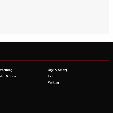
rbetning
Olje & Smörj
utor & Kem
Tvätt
Verktyg