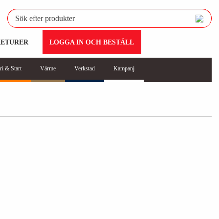
RETURER
LOGGA IN OCH BESTÄLL
ri & Start
Värme
Verkstad
Kampanj