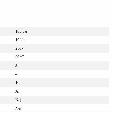
165 bar
19 l/min
2507
60 ºC
Ja
–
10 m
Ja
Nej
Nej