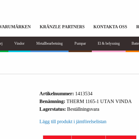
VARUMÄRKEN
KRÄNZLE PARTNERS
KONTAKTA OSS
rj
Vindor
Metallbearbetning
Pumpar
El & belysning
Batte
Artikelnummer:
1413534
Benämning:
THERM 1165-1 UTAN VINDA
Lagerstatus:
Beställningsvara
Lägg till produkt i jämförelselistan