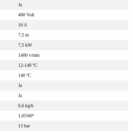
Ja
400 Volt
16 A
7,5 m
7,5 kW
1400 v/min
12-140 ºC
140 ºC
Ja
Ja
6,6 kg/h
1,65/60º
13 bar