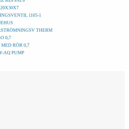
E REPSATS
20X30X7
NGSVENTIL 1165-1
JEHUS
RSTRÖMNINGSV THERM
O 0,7
MED RÖR 0,7
Y-AQ PUMP