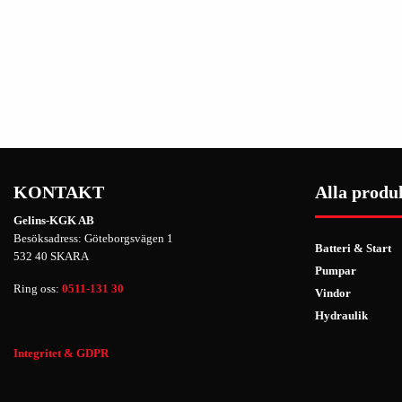
KONTAKT
Alla produ
Gelins-KGK AB
Besöksadress: Göteborgsvägen 1
Batteri & Start
532 40 SKARA
Pumpar
Ring oss:
0511-131 30
Vindor
Hydraulik
Integritet & GDPR