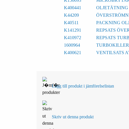
K150093
MICROBRYTAR
K400441
OLJETÄTNING 
K44209
ÖVERSTRÖMNI
K40511
PACKNING OL
K141291
REPSATS ÖVE
K410972
REPSATS TURB
1600964
TURBOKILLER 
K400621
VENTILSATS A
Lägg till produkt i jämförelselistan
Skriv ut denna produkt