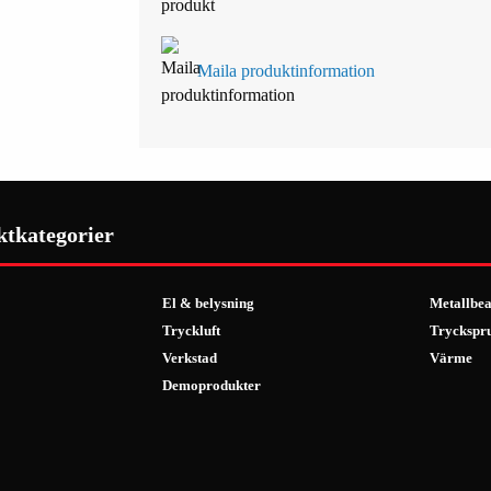
Maila produktinformation
ktkategorier
El & belysning
Metallbea
Tryckluft
Tryckspr
Verkstad
Värme
Demoprodukter