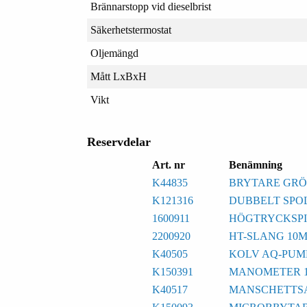
Brännarstopp vid dieselbrist
Säkerhetstermostat
Oljemängd
Mått LxBxH
Vikt
Reservdelar
Art. nr
Benämning
K44835
BRYTARE GRÖ
K121316
DUBBELT SPO
1600911
HÖGTRYCKSPI
2200920
HT-SLANG 10M 
K40505
KOLV AQ-PUM
K150391
MANOMETER 1/
K40517
MANSCHETTSA