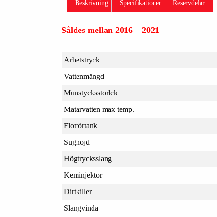
Beskrivning
Specifikationer
Reservdelar
Såldes mellan 2016 – 2021
Arbetstryck
Vattenmängd
Munstycksstorlek
Matarvatten max temp.
Flottörtank
Sughöjd
Högtrycksslang
Keminjektor
Dirtkiller
Slangvinda