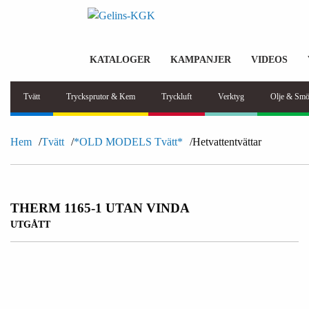
KATALOGER
KAMPANJER
VIDEOS
Tvätt
Trycksprutor & Kem
Tryckluft
Verktyg
Olje & Smö
Hem
Tvätt
*OLD MODELS Tvätt*
Hetvattentvättar
THERM 1165-1 UTAN VINDA
UTGÅTT