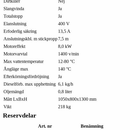
Dirtkiller
Nej
Slangvinda
Ja
Totalstopp
Ja
Elanslutning
400 V
Erfoderlig säkring
13,5 A
Anslutningskbl. m stickpropp
7,5 m
Motoreffekt
8,0 kW
Motorvarvtal
1400 v/min
Max vattentemperatur
12-80 °C
Ångläge max
140 °C
Efterkörningsfördröjning
Ja
Dieselförb. max upphettning
6,1 kg/h
Oljemängd
0,8 liter
Mått LxBxH
1050x800x1300 mm
Vikt
218 kg
Reservdelar
Art. nr
Benämning