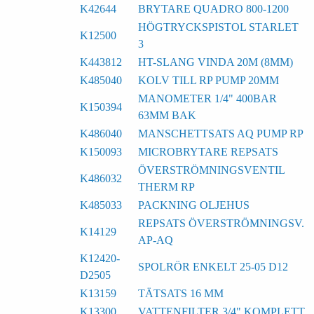
K42644
BRYTARE QUADRO 800-1200
HÖGTRYCKSPISTOL STARLET
K12500
3
K443812
HT-SLANG VINDA 20M (8MM)
K485040
KOLV TILL RP PUMP 20MM
MANOMETER 1/4" 400BAR
K150394
63MM BAK
K486040
MANSCHETTSATS AQ PUMP RP
K150093
MICROBRYTARE REPSATS
ÖVERSTRÖMNINGSVENTIL
K486032
THERM RP
K485033
PACKNING OLJEHUS
REPSATS ÖVERSTRÖMNINGSV.
K14129
AP-AQ
K12420-
SPOLRÖR ENKELT 25-05 D12
D2505
K13159
TÄTSATS 16 MM
K13300
VATTENFILTER 3/4" KOMPLETT