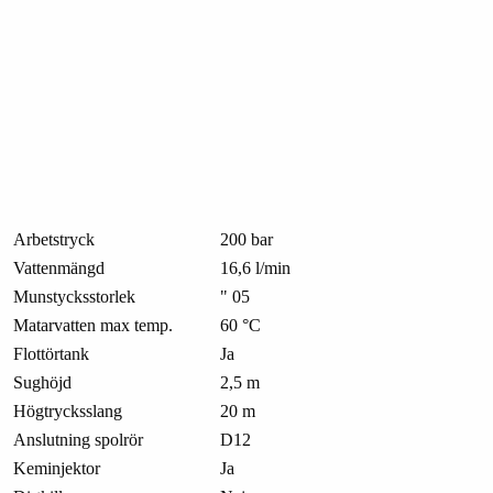
Arbetstryck
200 bar
Vattenmängd
16,6 l/min
Munstycksstorlek
" 05
Matarvatten max temp.
60 °C
Flottörtank
Ja
Sughöjd
2,5 m
Högtrycksslang
20 m
Anslutning spolrör
D12
Keminjektor
Ja