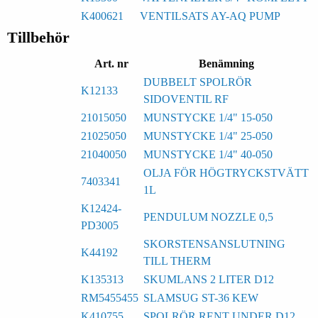
K400621
VENTILSATS AY-AQ PUMP
Tillbehör
Art. nr
Benämning
DUBBELT SPOLRÖR
K12133
SIDOVENTIL RF
21015050
MUNSTYCKE 1/4" 15-050
21025050
MUNSTYCKE 1/4" 25-050
21040050
MUNSTYCKE 1/4" 40-050
OLJA FÖR HÖGTRYCKSTVÄTT
7403341
1L
K12424-
PENDULUM NOZZLE 0,5
PD3005
SKORSTENSANSLUTNING
K44192
TILL THERM
K135313
SKUMLANS 2 LITER D12
RM5455455
SLAMSUG ST-36 KEW
K410755
SPOLRÖR RENT UNDER D12