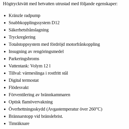
Högtrycktvätt med hetvatten utrustad med följande egenskaper:
Kränzle radpump
Snabbkopplingssystem D12
Säkerhetsfrånslagning
Tryckreglering
Totalstoppsystem med fördröjd motorfrånkoppling
Insugning av rengöringsmedel
Parkeringsbroms
Vattentank: Volym 12 l
Tillval: värmeslinga i rostfritt stål
Digital termostat
Flödesvakt
Förventilering av brännkammaren
Optisk flamövervakning
Överhettningsskydd (Avgastemperatur över 260°C)
Brännarstopp vid bränslebrist.
Timräknare