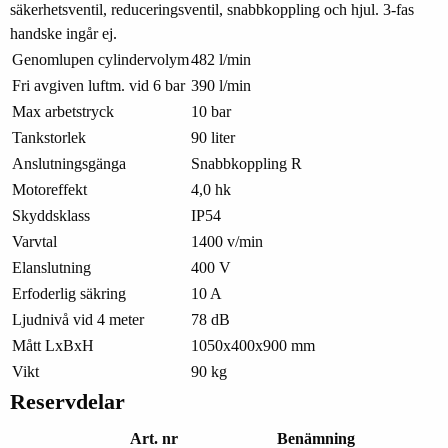
säkerhetsventil, reduceringsventil, snabbkoppling och hjul. 3-fas
handske ingår ej.
Genomlupen cylindervolym
482 l/min
Fri avgiven luftm. vid 6 bar
390 l/min
Max arbetstryck
10 bar
Tankstorlek
90 liter
Anslutningsgänga
Snabbkoppling R
Motoreffekt
4,0 hk
Skyddsklass
IP54
Varvtal
1400 v/min
Elanslutning
400 V
Erfoderlig säkring
10 A
Ljudnivå vid 4 meter
78 dB
Mått LxBxH
1050x400x900 mm
Vikt
90 kg
Reservdelar
Art. nr
Benämning