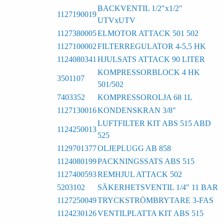
BACKVENTIL 1/2"x1/2"
1127190019
UTVxUTV
1127380005
ELMOTOR ATTACK 501 502
1127100002
FILTERREGULATOR 4-5,5 HK
1124080341
HJULSATS ATTACK 90 LITER
KOMPRESSORBLOCK 4 HK
3501107
501/502
7403352
KOMPRESSOROLJA 68 1L
1127130016
KONDENSKRAN 3/8"
LUFTFILTER KIT ABS 515 ABD
1124250013
525
1129701377
OLJEPLUGG AB 858
1124080199
PACKNINGSSATS ABS 515
1127400593
REMHJUL ATTACK 502
5203102
SÄKERHETSVENTIL 1/4" 11 BAR
1127250049
TRYCKSTRÖMBRYTARE 3-FAS
1124230126
VENTILPLATTA KIT ABS 515