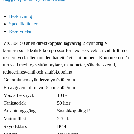
Beskrivning
Specifikationer
Reservdelar
VX 304-50 är en direktkopplad lågvarvig 2-cylindrig V-
kompressor. Idealisk kompressor för t.ex. servicebilar vid drift med
reservelverk eftersom den har ett lågt startmoment. Kompressorn är
utrustad med tryckströmbrytare, manometer, säkerhetsventil,
reduceringsventil och snabbkoppling.
Genomlupen cylindervolym
300 l/min
Fri avgiven luftm. vid 6 bar
250 l/min
Max arbetstryck
10 bar
Tankstorlek
50 liter
Anslutningsgänga
Snabbkoppling R
Motoreffekt
2,5 hk
Skyddsklass
IP44