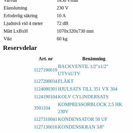
Varvtal
1450 v/min
Elanslutning
230 V
Erfoderlig säkring
10 A
Ljudnivå vid 4 meter
72 dB
Mått LxBxH
1070x320x730 mm
Vikt
60 kg
Reservdelar
Art. nr
Benämning
BACKVENTIL 1/2"x1/2"
1127190019
UTVxUTV
1127200034
FLÄKT
1124080301
HJULSATS TILL 351 VX 304
1124190104
KOLV CYLINDERSATS
KOMPRESSORBLOCK 2,5 HK
3501104
230V
1127310041
KONDENSATOR 50 UF
1127130016
KONDENSKRAN 3/8"