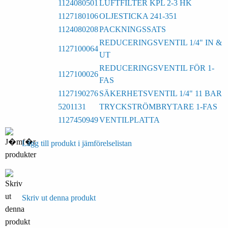
1124080501
LUFTFILTER KPL 2-3 HK
1127180106
OLJESTICKA 241-351
1124080208
PACKNINGSSATS
REDUCERINGSVENTIL 1/4" IN &
1127100064
UT
REDUCERINGSVENTIL FÖR 1-
1127100026
FAS
1127190276
SÄKERHETSVENTIL 1/4" 11 BAR
5201131
TRYCKSTRÖMBRYTARE 1-FAS
1127450949
VENTILPLATTA
Lägg till produkt i jämförelselistan
Skriv ut denna produkt