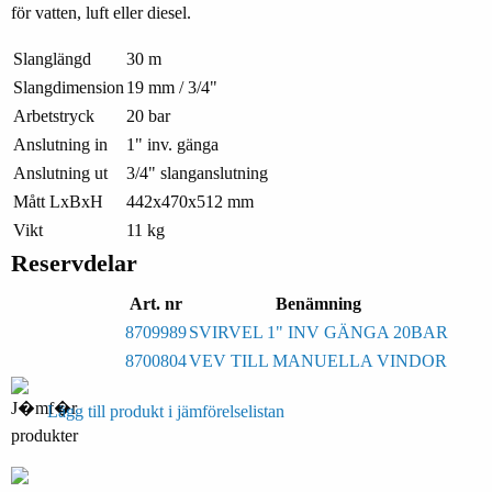
för vatten, luft eller diesel.
Slanglängd
30 m
Slangdimension
19 mm / 3/4"
Arbetstryck
20 bar
Anslutning in
1" inv. gänga
Anslutning ut
3/4" slanganslutning
Mått LxBxH
442x470x512 mm
Vikt
11 kg
Reservdelar
Art. nr
Benämning
8709989
SVIRVEL 1" INV GÄNGA 20BAR
8700804
VEV TILL MANUELLA VINDOR
Lägg till produkt i jämförelselistan