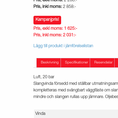
Pris, exkl moms:
2 286:-
Pris, inkl moms:
2 858:-
Kampanjpris!
Pris, exkl moms:
1 625:-
Pris, inkl moms:
2 031:-
Lägg till produkt i jämförelselistan
Beskrivning
Specifikationer
Reservdelar
Luft, 20 bar
Slangvinda försedd med ställbar utmatningsarm
kompletteras med svängbart väggfäste om slangen 
mindre och slangen rullas upp jämnare. Oljeb
Vinda