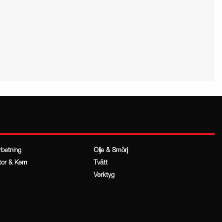
rbetning
Olje & Smörj
tor & Kem
Tvätt
Verktyg