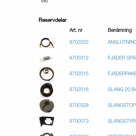
Vikt
Reservdelar
Art. nr
Benämning
8702022
ANSLUTNING
8700312
FJÄDER SPÄ
8702015
FJÄDERPAKE
8702016
SLANG 20 B
8700328
SLANGSTOPP
8700073
SLANGSTYRN