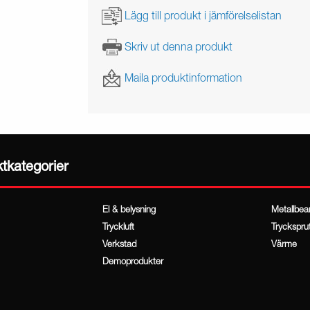
Lägg till produkt i jämförelselistan
Skriv ut denna produkt
Maila produktinformation
ktkategorier
El & belysning
Metallbea
Tryckluft
Tryckspru
Verkstad
Värme
Demoprodukter