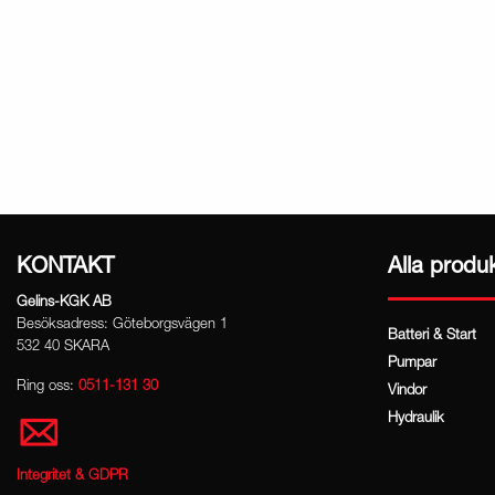
KONTAKT
Alla produ
Gelins-KGK AB
Besöksadress: Göteborgsvägen 1
Batteri & Start
532 40 SKARA
Pumpar
Ring oss:
0511-131 30
Vindor
Hydraulik
Integritet & GDPR