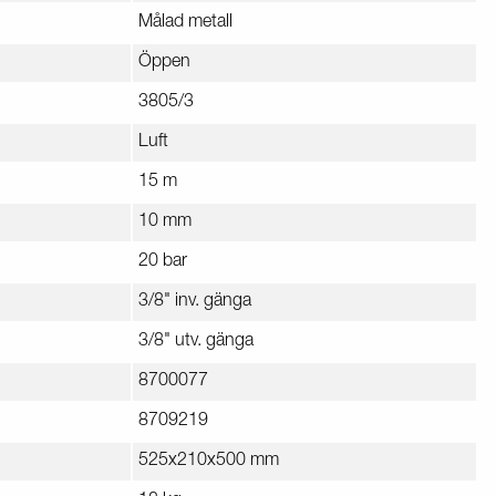
Målad metall
Öppen
3805/3
Luft
15 m
10 mm
20 bar
3/8" inv. gänga
3/8" utv. gänga
8700077
8709219
525x210x500 mm