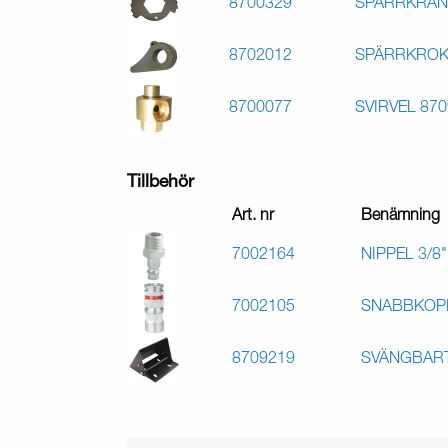
8700329
SPÄRRKRAN
8702012
SPÄRRKROK 
8700077
SVIRVEL 870
Tillbehör
Art. nr
Benämning
7002164
NIPPEL 3/8
7002105
SNABBKOPP
8709219
SVÄNGBART