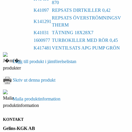
870
K41097
REPSATS DIRTKILLER 0,42
REPSATS ÖVERSTRÖMNINGSV
K141291
THERM
K41031
TÄTNING 18X28X7
1600977
TURBOKILLER MED RÖR 0,45
K417481
VENTILSATS APG PUMP GRÖN
Lägg till produkt i jämförelselistan
Skriv ut denna produkt
Maila produktinformation
KONTAKT
Gelins-KGK AB