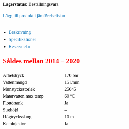
Lagerstatus:
Beställningsvara
Lägg till produkt i jämförelselistan
Beskrivning
Specifikationer
Reservdelar
Såldes mellan 2014 – 2020
Arbetstryck
170 bar
Vattenmängd
15 l/min
Munstycksstorlek
25045
Matarvatten max temp.
60 ºC
Flottörtank
Ja
Sughöjd
–
Högtrycksslang
10 m
Keminjektor
Ja