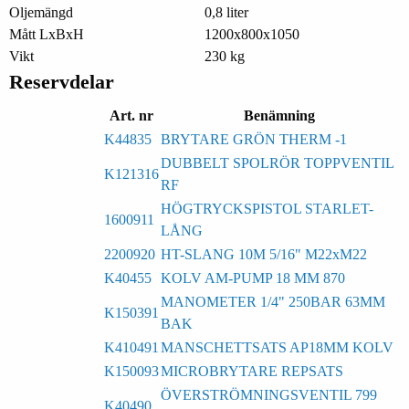
Oljemängd
0,8 liter
Mått LxBxH
1200x800x1050
Vikt
230 kg
Reservdelar
Art. nr
Benämning
K44835
BRYTARE GRÖN THERM -1
DUBBELT SPOLRÖR TOPPVENTIL
K121316
RF
HÖGTRYCKSPISTOL STARLET-
1600911
LÅNG
2200920
HT-SLANG 10M 5/16" M22xM22
K40455
KOLV AM-PUMP 18 MM 870
MANOMETER 1/4" 250BAR 63MM
K150391
BAK
K410491
MANSCHETTSATS AP18MM KOLV
K150093
MICROBRYTARE REPSATS
ÖVERSTRÖMNINGSVENTIL 799
K40490