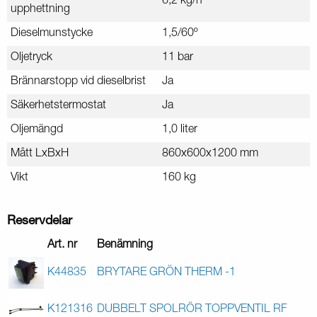
6,2 kg/h
upphettning
Dieselmunstycke
1,5/60º
Oljetryck
11 bar
Brännarstopp vid dieselbrist
Ja
Säkerhetstermostat
Ja
Oljemängd
1,0 liter
Mått LxBxH
860x600x1200 mm
Vikt
160 kg
Reservdelar
Art. nr
Benämning
K44835
BRYTARE GRÖN THERM -1
K121316
DUBBELT SPOLRÖR TOPPVENTIL RF