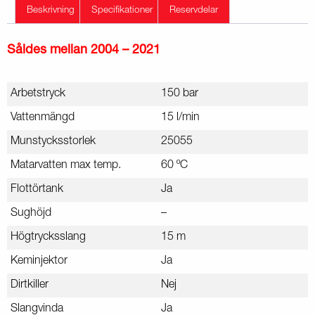
Beskrivning
Specifikationer
Reservdelar
Såldes mellan 2004 – 2021
Arbetstryck
150 bar
Vattenmängd
15 l/min
Munstycksstorlek
25055
Matarvatten max temp.
60 ºC
Flottörtank
Ja
Sughöjd
–
Högtrycksslang
15 m
Keminjektor
Ja
Dirtkiller
Nej
Slangvinda
Ja