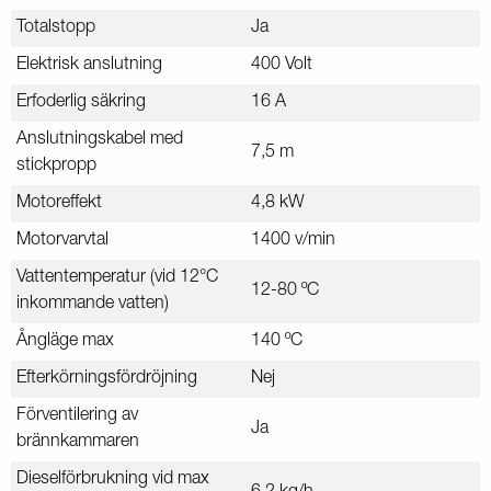
Totalstopp
Ja
Elektrisk anslutning
400 Volt
Erfoderlig säkring
16 A
Anslutningskabel med
7,5 m
stickpropp
Motoreffekt
4,8 kW
Motorvarvtal
1400 v/min
Vattentemperatur (vid 12°C
12-80 ºC
inkommande vatten)
Ångläge max
140 ºC
Efterkörningsfördröjning
Nej
Förventilering av
Ja
brännkammaren
Dieselförbrukning vid max