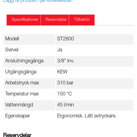
Lägg till produkt i jämförelselistan
Specifikationer
Reservdelar
Tillbehör
Modell
ST2600
Svirvel
Ja
Anslutningsgänga
3/8" inv.
Utgångsgänga
KEW
Arbetstryck max
310 bar
Temperatur max
150 °C
Vattenmängd
45 l/min
Egenskaper
Ergonomisk. Lätt avtryckare.
Reservdelar