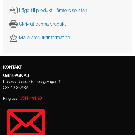
Lägg till produkt i jämförelselistan
Skriv ut denna produkt
Maila produktinformation
KONTAKT
Gelins-KGK AB
Besöksadress: Göteborgsvägen 1
532 40 SKARA
Ring oss:
0511-131 30