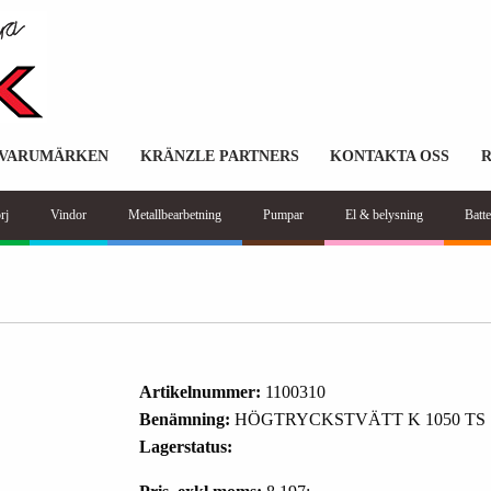
VARUMÄRKEN
KRÄNZLE PARTNERS
KONTAKTA OSS
rj
Vindor
Metallbearbetning
Pumpar
El & belysning
Batte
Artikelnummer:
1100310
Benämning:
HÖGTRYCKSTVÄTT K 1050 TS
Lagerstatus: