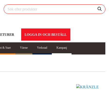
RETURER
LOGGA IN OCH BESTÄLL
ri & Start
Värme
Verkstad
Kampanj