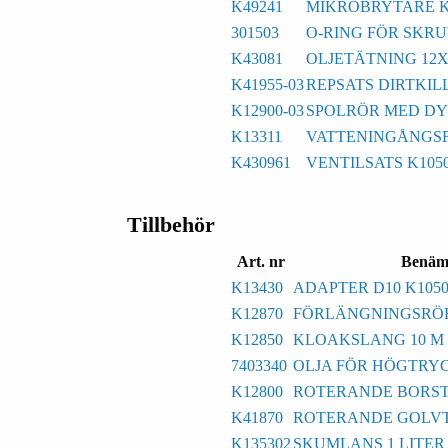
K49241
MIKROBRYTARE K
301503
O-RING FÖR SKRU
K43081
OLJETÄTNING 12X
K41955-03
REPSATS DIRTKILL
K12900-03
SPOLRÖR MED DYS
K13311
VATTENINGÅNGSF
K430961
VENTILSATS K105
Tillbehör
Art. nr
Benäm
K13430
ADAPTER D10 K1050
K12870
FÖRLÄNGNINGSRÖR 
K12850
KLOAKSLANG 10 M 
7403340
OLJA FÖR HÖGTRYC
K12800
ROTERANDE BORSTE
K41870
ROTERANDE GOLVT
K135302
SKUMLANS 1 LITER 