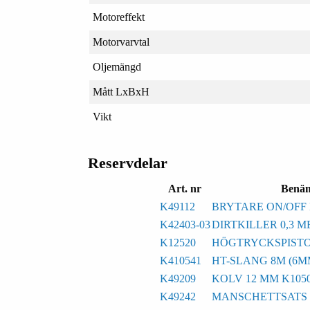
Motoreffekt
Motorvarvtal
Oljemängd
Mått LxBxH
Vikt
Reservdelar
Art. nr
Benä
K49112
BRYTARE ON/OFF
K42403-03
DIRTKILLER 0,3 M
K12520
HÖGTRYCKSPISTO
K410541
HT-SLANG 8M (6M
K49209
KOLV 12 MM K105
K49242
MANSCHETTSATS 