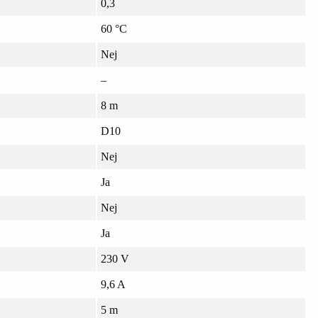
0,3
60 °C
Nej
–
8 m
D10
Nej
Ja
Nej
Ja
230 V
9,6 A
5 m