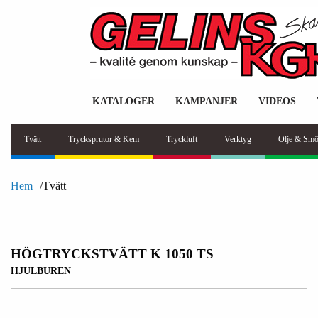
KATALOGER
KAMPANJER
VIDEOS
Tvätt
Trycksprutor & Kem
Tryckluft
Verktyg
Olje & Smö
Hem
Tvätt
HÖGTRYCKSTVÄTT K 1050 TS
HJULBUREN