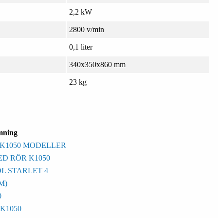
2,2 kW
2800 v/min
0,1 liter
340x350x860 mm
23 kg
mning
 K1050 MODELLER
ED RÖR K1050
L STARLET 4
M)
0
K1050