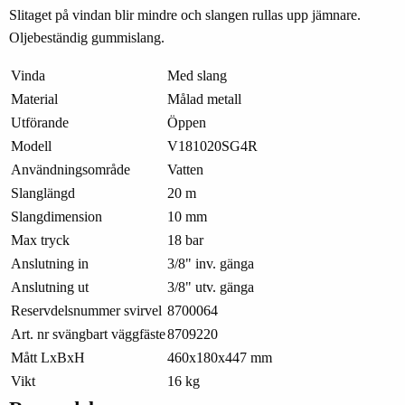
Slitaget på vindan blir mindre och slangen rullas upp jämnare.
Oljebeständig gummislang.
Vinda
Med slang
Material
Målad metall
Utförande
Öppen
Modell
V181020SG4R
Användningsområde
Vatten
Slanglängd
20 m
Slangdimension
10 mm
Max tryck
18 bar
Anslutning in
3/8" inv. gänga
Anslutning ut
3/8" utv. gänga
Reservdelsnummer svirvel
8700064
Art. nr svängbart väggfäste
8709220
Mått LxBxH
460x180x447 mm
Vikt
16 kg