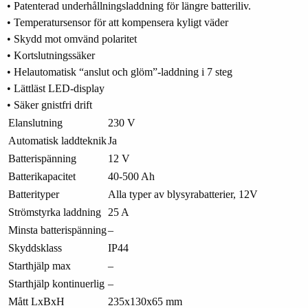
• Patenterad underhållningsladdning för längre batteriliv.
• Temperatursensor för att kompensera kyligt väder
• Skydd mot omvänd polaritet
• Kortslutningssäker
• Helautomatisk “anslut och glöm”-laddning i 7 steg
• Lättläst LED-display
• Säker gnistfri drift
Elanslutning
230 V
Automatisk laddteknik
Ja
Batterispänning
12 V
Batterikapacitet
40-500 Ah
Batterityper
Alla typer av blysyrabatterier, 12V
Strömstyrka laddning
25 A
Minsta batterispänning
–
Skyddsklass
IP44
Starthjälp max
–
Starthjälp kontinuerlig
–
Mått LxBxH
235x130x65 mm