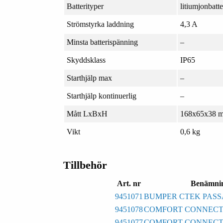
Batterityper
litiumjonbatt
Strömstyrka laddning
4,3 A
Minsta batterispänning
–
Skyddsklass
IP65
Starthjälp max
–
Starthjälp kontinuerlig
–
Mått LxBxH
168x65x38 
Vikt
0,6 kg
Tillbehör
Art. nr
Benämni
9451071
BUMPER CTEK PASSAR 
9451078
COMFORT CONNECT
9451077
COMFORT CONNECT