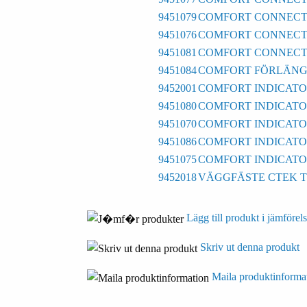
9451079
COMFORT CONNECT
9451076
COMFORT CONNECT
9451081
COMFORT CONNECT
9451084
COMFORT FÖRLÄNGN
9452001
COMFORT INDICATO
9451080
COMFORT INDICAT
9451070
COMFORT INDICATO
9451086
COMFORT INDICATOR
9451075
COMFORT INDICATOR
9452018
VÄGGFÄSTE CTEK TIL
Lägg till produkt i jämförels
Skriv ut denna produkt
Maila produktinforma