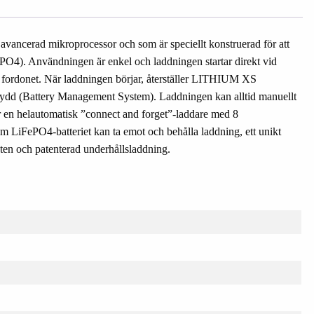
vancerad mikroprocessor och som är speciellt konstruerad för att
FePO4). Användningen är enkel och laddningen startar direkt vid
ån fordonet. När laddningen börjar, återställer LITHIUM XS
skydd (Battery Management System). Laddningen kan alltid manuellt
n helautomatisk ”connect and forget”-laddare med 8
om LiFePO4-batteriet kan ta emot och behålla laddning, ett unikt
teten och patenterad underhållsladdning.