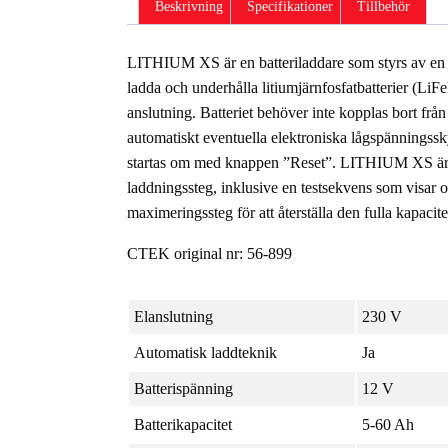
Beskrivning
Specifikationer
Tillbehör
LITHIUM XS är en batteriladdare som styrs av en a
ladda och underhålla litiumjärnfosfatbatterier (Li
anslutning. Batteriet behöver inte kopplas bort fr
automatiskt eventuella elektroniska lågspännings
startas om med knappen ”Reset”. LITHIUM XS är e
laddningssteg, inklusive en testsekvens som visar 
maximeringssteg för att återställa den fulla kapaci
CTEK original nr: 56-899
Elanslutning
230 V
Automatisk laddteknik
Ja
Batterispänning
12 V
Batterikapacitet
5-60 Ah