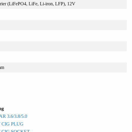
erier (LiFePO4, LiFe, Li-iron, LFP), 12V
mm
ng
3.6/3.8/5.0
 CIG PLUG
 CIG SOCKET