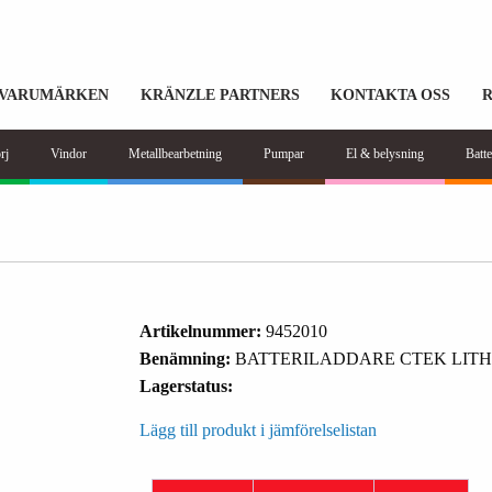
VARUMÄRKEN
KRÄNZLE PARTNERS
KONTAKTA OSS
rj
Vindor
Metallbearbetning
Pumpar
El & belysning
Batte
Artikelnummer:
9452010
Benämning:
BATTERILADDARE CTEK LITH
Lagerstatus:
Lägg till produkt i jämförelselistan