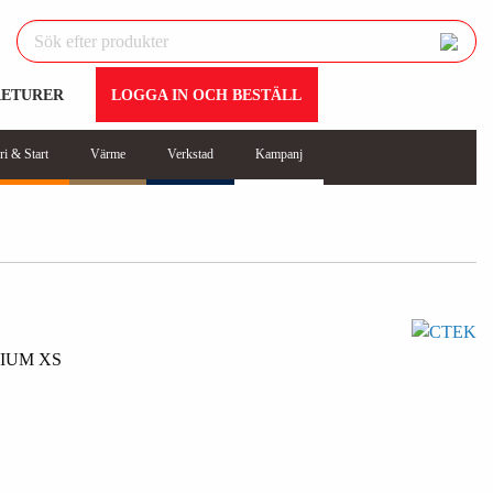
RETURER
LOGGA IN OCH BESTÄLL
ri & Start
Värme
Verkstad
Kampanj
IUM XS