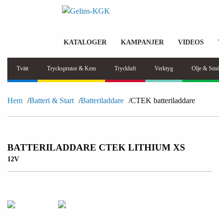
KATALOGER
KAMPANJER
VIDEOS
Tvätt
Trycksprutor & Kem
Tryckluft
Verktyg
Olje & Smö
Hem
Batteri & Start
Batteriladdare
CTEK batteriladdare
BATTERILADDARE CTEK LITHIUM XS
12V