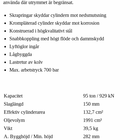
använda där utrymmet är begränsat.
Skrapringar skyddar cylindern mot nedsmutsning
Krompläterad cylinder skyddar mot korrosion
Konstruerad i högkvalitativt stål
Snabbkoppling med högt flöde och dammskydd
Lyftöglor ingår
Lågbyggda
Lastretur av kolv
Max. arbetstryck 700 bar
Kapacitet
95 ton / 929 kN
Slaglängd
150 mm
Effektiv cylinderarea
132,7 cm²
Oljevolym
1991 cm³
Vikt
39,5 kg
A. Bygghöjd / Min. höjd
282 mm