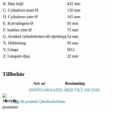
B. Max höjd
432 mm
C. Cylinderns inner Ø
130 mm
D. Cylinderns ytter Ø
165 mm
E. Kolvstångens Ø
95 mm
F. Sadelns ytter Ø
75 mm
G. Avstånd cylinderbotten till oljeinlopp
54 mm
X. Håldelning
95 mm
Y. Gänga
M12
Z. Gängans djup
22 mm
Tillbehör
Art. nr
Benämning
10SDTG100
SADEL MED TILT 100 TON
Lägg till produkt i jämförelselistan