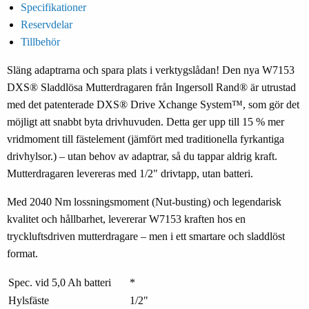
Specifikationer
Reservdelar
Tillbehör
Släng adaptrarna och spara plats i verktygslådan! Den nya
W7153
DXS® Sladdlösa Mutterdragaren
från
Ingersoll Rand®
är utrustad
med det patenterade
DXS® Drive Xchange System™
, som gör det
möjligt att snabbt byta drivhuvuden. Detta ger upp till
15 % mer
vridmoment
till fästelement (jämfört med traditionella fyrkantiga
drivhylsor.) – utan behov av adaptrar, så du tappar aldrig kraft.
Mutterdragaren levereras med 1/2" drivtapp, utan batteri.
Med
2040 Nm lossningsmoment (Nut-busting)
och legendarisk
kvalitet och hållbarhet, levererar
W7153
kraften hos en
tryckluftsdriven mutterdragare – men i ett smartare och sladdlöst
format
.
Spec. vid 5,0 Ah batteri
*
Hylsfäste
1/2"