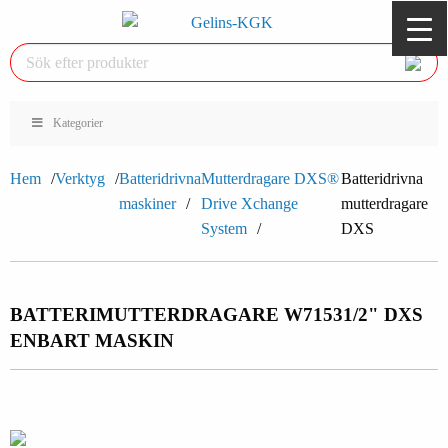
Kategorier
Hem
Verktyg
Batteridrivna
Mutterdragare DXS®
Batteridrivna
maskiner
Drive Xchange
mutterdragare
System
DXS
BATTERIMUTTERDRAGARE W7153
1/2" DXS
ENBART MASKIN