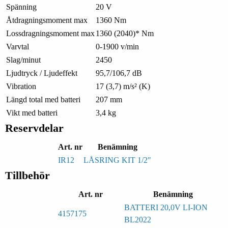
Spänning
20 V
Åtdragningsmoment max
1360 Nm
Lossdragningsmoment max
1360 (2040)* Nm
Varvtal
0-1900 v/min
Slag/minut
2450
Ljudtryck / Ljudeffekt
95,7/106,7 dB
Vibration
17 (3,7) m/s² (K)
Längd total med batteri
207 mm
Vikt med batteri
3,4 kg
Reservdelar
Art. nr
Benämning
IR12
LÅSRING KIT 1/2"
Tillbehör
Art. nr
Benämning
BATTERI 20,0V LI-ION
4157175
BL2022