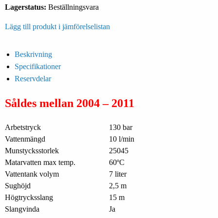
Lagerstatus:
Beställningsvara
Lägg till produkt i jämförelselistan
Beskrivning
Specifikationer
Reservdelar
Såldes mellan 2004 – 2011
Arbetstryck
130 bar
Vattenmängd
10 l/min
Munstycksstorlek
25045
Matarvatten max temp.
60ºC
Vattentank volym
7 liter
Sughöjd
2,5 m
Högtrycksslang
15 m
Slangvinda
Ja