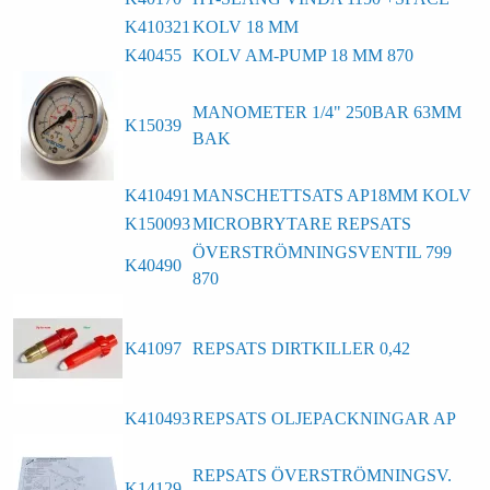
K410321
KOLV 18 MM
K40455
KOLV AM-PUMP 18 MM 870
MANOMETER 1/4" 250BAR 63MM
K15039
BAK
K410491
MANSCHETTSATS AP18MM KOLV
K150093
MICROBRYTARE REPSATS
ÖVERSTRÖMNINGSVENTIL 799
K40490
870
K41097
REPSATS DIRTKILLER 0,42
K410493
REPSATS OLJEPACKNINGAR AP
REPSATS ÖVERSTRÖMNINGSV.
K14129