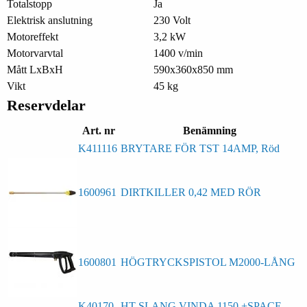
Totalstopp
Ja
Elektrisk anslutning
230 Volt
Motoreffekt
3,2 kW
Motorvarvtal
1400 v/min
Mått LxBxH
590x360x850 mm
Vikt
45 kg
Reservdelar
Art. nr
Benämning
K411116
BRYTARE FÖR TST 14AMP, Röd
1600961
DIRTKILLER 0,42 MED RÖR
1600801
HÖGTRYCKSPISTOL M2000-LÅNG
K40170
HT-SLANG VINDA 1150 +SPACE